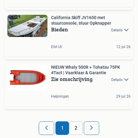
California Skiff JV1650 met
stuurconsole, stuur Opknapper
Bieden
Details
Elst Ut
12 jul 26
NIEUW Whaly 500R + Tohatsu 75PK
4Tact | Vaarklaar & Garantie
Zie omschrijving
Details
Heijningen
29 jul 26
1
2