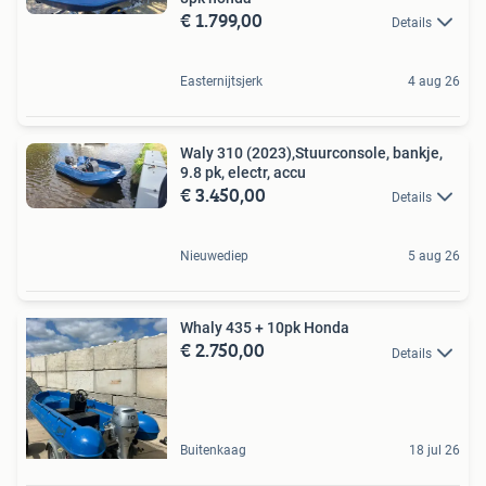
€ 1.799,00
Details
Easternijtsjerk
4 aug 26
Waly 310 (2023),Stuurconsole, bankje,
9.8 pk, electr, accu
€ 3.450,00
Details
Nieuwediep
5 aug 26
Whaly 435 + 10pk Honda
€ 2.750,00
Details
Buitenkaag
18 jul 26