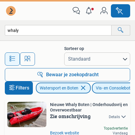
Vis- en Consoleboten
Sorteer op
Alle afstanden…
Bewaar je zoekopdracht
Filters
Watersport en Boten
Vis- en Consoleboten
Nieuwe Whaly Boten | Onderhoudsvrij en
Onverwoestbaar
Zie omschrijving
Details
Topadvertentie
Bezoek website
Vandaag