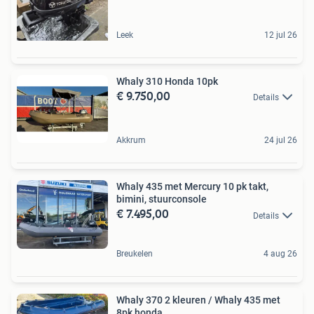
Leek
12 jul 26
Whaly 310 Honda 10pk
€ 9.750,00
Details
Akkrum
24 jul 26
Whaly 435 met Mercury 10 pk takt,
bimini, stuurconsole
€ 7.495,00
Details
Breukelen
4 aug 26
Whaly 370 2 kleuren / Whaly 435 met
8pk honda