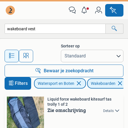
Wakeboarden
Sorteer op
Alle afstanden…
Bewaar je zoekopdracht
Filters
Watersport en Boten
Wakeboarden
Liquid force wakeboard kitesurf tas
trolly 1 of 2
Zie omschrijving
Details