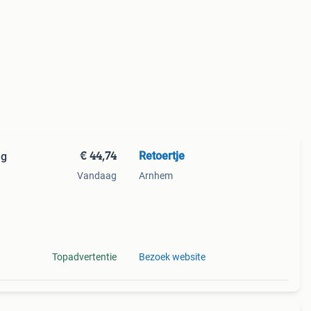
€ 44,74
Retoertje
ng
Vandaag
Arnhem
 2mm
el:
Topadvertentie
Bezoek website