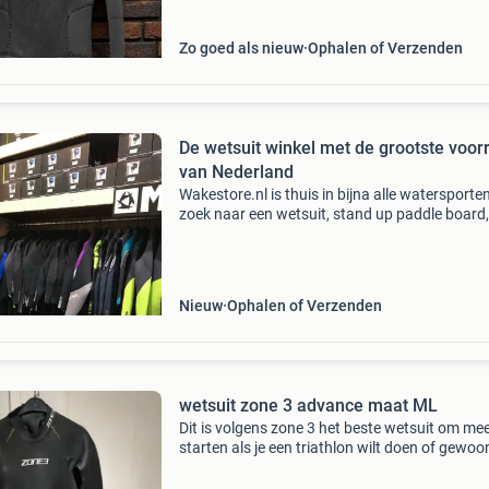
k
Zo goed als nieuw
Ophalen of Verzenden
De wetsuit winkel met de grootste voor
van Nederland
Wakestore.nl is thuis in bijna alle watersporte
zoek naar een wetsuit, stand up paddle board,
wakeboard, kneeboard, waterski's, funtubes?
Wakestore heeft alles op voorraad! - Altijd me
Nieuw
Ophalen of Verzenden
wetsuit zone 3 advance maat ML
Dit is volgens zone 3 het beste wetsuit om mee
starten als je een triathlon wilt doen of gewoo
open water wilt zwemmen: "the advance wetsu
has long been recognised as the undisputed b