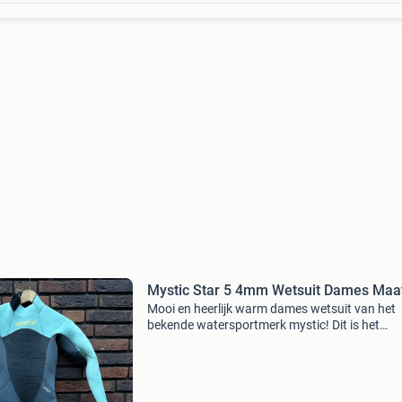
Mystic Star 5 4mm Wetsuit Dames Maa
Mooi en heerlijk warm dames wetsuit van het
bekende watersportmerk mystic! Dit is het
populaire &#39;star&#39; model in een 5/4m
dikte. Dankzij deze dikte en de &#39;gbs&#39;
(glued a