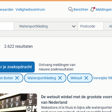
waarden
Veiligheidscentrum
Berichten
Meldingen
Watersportkleding
A
2.622 resultaten
Ontvang meldingen van
r je zoekopdracht
nieuwe zoekresultaten
en Boten
Watersportkleding
Wetsuit
Verwijder fil
De wetsuit winkel met de grootste voor
van Nederland
Wakestore.nl is thuis in bijna alle watersporte