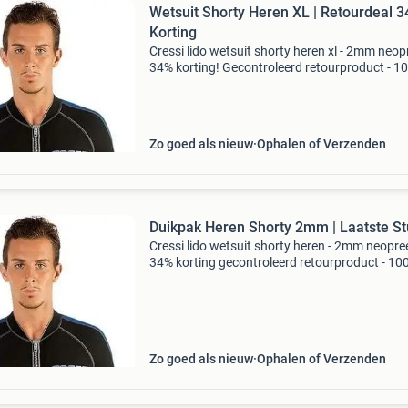
Wetsuit Shorty Heren XL | Retourdeal 
Korting
Cressi lido wetsuit shorty heren xl - 2mm neop
34% korting! Gecontroleerd retourproduct - 1
functioneel. Maat: xl (maat 5) materiaal: 2mm
hoogwaardig, elastisch neopreen kenmerken: r
aan d
Zo goed als nieuw
Ophalen of Verzenden
Duikpak Heren Shorty 2mm | Laatste St
Cressi lido wetsuit shorty heren - 2mm neopre
34% korting gecontroleerd retourproduct - 10
functioneel. Materiaal: 2mm rekbaar neopree
maat: xl / 5 rits: voorzijde (gemakkelijk zelf aan
trek
Zo goed als nieuw
Ophalen of Verzenden