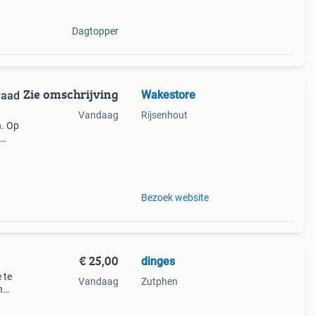
Dagtopper
Zie omschrijving
Wakestore
raad
Vandaag
Rijsenhout
n. Op
er dan
Bezoek website
€ 25,00
dinges
 te
Vandaag
Zutphen
n
it
est