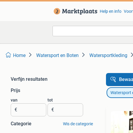
Help en info
Voor
Home
Watersport en Boten
Watersportkleding
Verfijn resultaten
Bewaa
Prijs
Watersport 
van
tot
€
€
Categorie
Wis de categorie