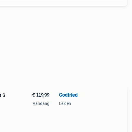
€ 119,99
Godfried
t S
Vandaag
Leiden
m