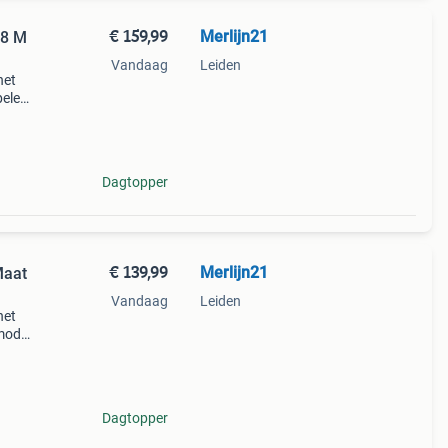
€ 159,99
Merlijn21
 8 M
Vandaag
Leiden
het
bele
e.
eg
Dagtopper
€ 139,99
Merlijn21
Maat
Vandaag
Leiden
het
model
r. Het
Dagtopper