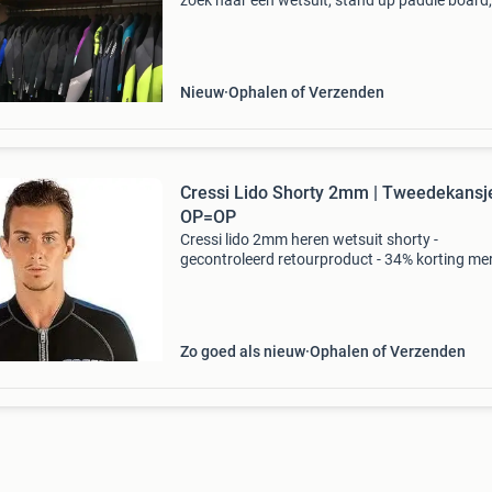
zoek naar een wetsuit, stand up paddle board,
wakeboard, kneeboard, waterski's, funtubes?
Wakestore heeft alles op voorraad! - Altijd me
Nieuw
Ophalen of Verzenden
Cressi Lido Shorty 2mm | Tweedekansje
OP=OP
Cressi lido 2mm heren wetsuit shorty -
gecontroleerd retourproduct - 34% korting mer
cressi maat: xl / 5 materiaal: 2mm flexibel ne
voor bewegingsvrijheid kenmerken: rits aan de
voorzijde, kor
Zo goed als nieuw
Ophalen of Verzenden