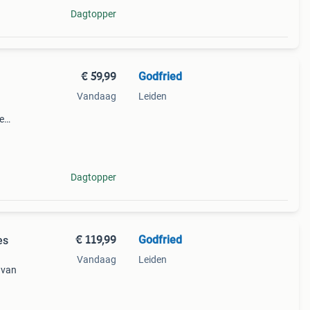
Dagtopper
€ 59,99
Godfried
Vandaag
Leiden
e
ec
Dagtopper
€ 119,99
Godfried
es
Vandaag
Leiden
 van
. Een
e wat