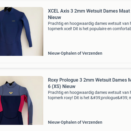
XCEL Axis 3 2mm Wetsuit Dames Maat
Nieuw
Prachtig en hoogwaardig dames wetsuit van 
topmerk xcel! Dit is het populaire en comforta
&#39;axis&#39; model in een fijne 3/2mm dikt
Perfect voor het voorjaar, de zomer en het vro
Nieuw
Ophalen of Verzenden
Roxy Prologue 3 2mm Wetsuit Dames 
6 (XS) Nieuw
Prachtig en hoogwaardig dames wetsuit van 
topmerk roxy! Dit is het &#39;prologue&#39; 
in een fijne 3/2mm dikte, ideaal voor de wat
warmere dagen, de zomer en het vroege najaa
p
Nieuw
Ophalen of Verzenden