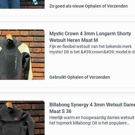
Zo goed als nieuw
Ophalen of Verzenden
Mystic Crown 4 3mm Longarm Shorty
Wetsuit Heren Maat M
Fijn en flexibel wetsuit van het bekende merk
mystic! Dit is het &#39;crown&#39; model in d
uitvoering &#39;longarm shorty&#39; (lange
mouwen en korte broekspijpen). Dit is het perf
Gebruikt
Ophalen of Verzenden
Billabong Synergy 4 3mm Wetsuit Dam
Maat S 36
Heerlijk warm en hoogwaardig dames wetsuit
het topmerk billabong! Dit is het populaire
&#39;synergy&#39; model in een 4/3mm dikte
perfect pak voor het voorjaar, het najaar en d