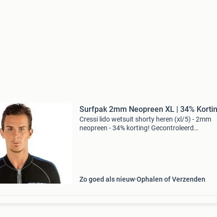
Surfpak 2mm Neopreen XL | 34% Korti
Cressi lido wetsuit shorty heren (xl/5) - 2mm
neopreen - 34% korting! Gecontroleerd
retourproduct - 100% functioneel. Materiaal:
rekbaar neopreen voor bewegingsvrijheid mod
korte mouwen met rit
Zo goed als nieuw
Ophalen of Verzenden