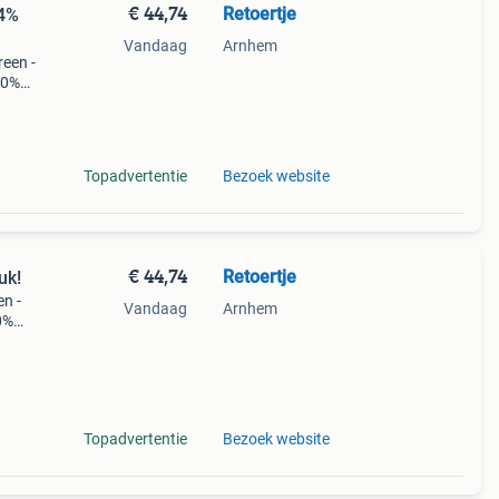
€ 44,74
Retoertje
34%
Vandaag
Arnhem
reen -
00%
its
Topadvertentie
Bezoek website
€ 44,74
Retoertje
uk!
en -
Vandaag
Arnhem
0%
n
 te
Topadvertentie
Bezoek website