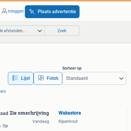
Inloggen
Plaats advertentie
lle afstanden…
Zoek
Sorteer op
Lijst
Foto’s
ters
Zie omschrijving
Wakestore
raad
Vandaag
Rijsenhout
n. Op