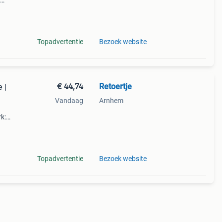
er dan
Topadvertentie
Bezoek website
€ 44,74
Retoertje
 |
Vandaag
Arnhem
k:
opreen
Topadvertentie
Bezoek website