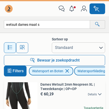
Watersportkleding
Sorteer op
Alle afstanden…
Bewaar je zoekopdracht
Filters
Watersport en Boten
Watersportkleding
Dames Wetsuit 2mm Neopreen XL |
Tweedekansje | OP=OP
€ 60,19
Details
Topadvertentie