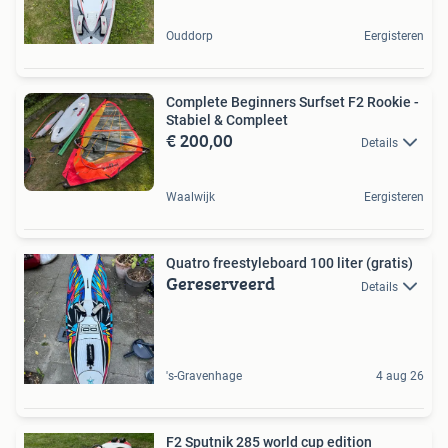
Ouddorp
Eergisteren
Complete Beginners Surfset F2 Rookie -
Stabiel & Compleet
€ 200,00
Details
Waalwijk
Eergisteren
Quatro freestyleboard 100 liter (gratis)
Gereserveerd
Details
's-Gravenhage
4 aug 26
F2 Sputnik 285 world cup edition