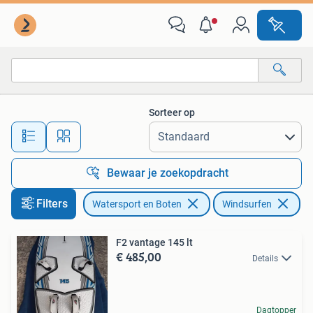
Windsurfen
Sorteer op
Alle afstanden…
Bewaar je zoekopdracht
Filters
Watersport en Boten
Windsurfen
F2 vantage 145 lt
€ 485,00
Details
Dagtopper