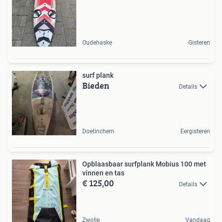
Oudehaske
Gisteren
surf plank
Bieden
Details
Doetinchem
Eergisteren
Opblaasbaar surfplank Mobius 100 met
vinnen en tas
€ 125,00
Details
Zwolle
Vandaag