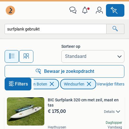
Windsurfen
Sorteer op
Alle afstanden…
Bewaar je zoekopdracht
Filters
Watersport en Boten
Windsurfen
Verwijder filters
BIC Surfplank 320 cm met zeil, mast en
tas
€ 175,00
Details
Dagtopper
Heythuysen
Vandaag