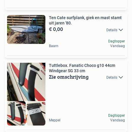
Ten Cate surfplank, giek en mast stamt
uit jaren '80.
€ 0,00
Details
Dagtopper
Baarn
Vandaag
Tuttlebox. Fanatic Choco g10 44cm
Windgear SG 33 cm
Zie omschrijving
Details
Dagtopper
06 51688689 AvanK
Meppel
Vandaag