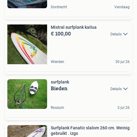
Dordrecht
Vandaag
Mistral surfplank kailua
€ 100,00
Details
Wierden
30 jul 26
surfplank
Bieden
Details
Rossum
3 jul 26
Surfplank Fanatic slalom 260 cm. Weinig
gebruikt . izgs