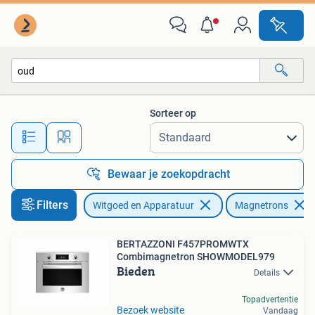
Magnetrons
Sorteer op
Alle afstanden…
Bewaar je zoekopdracht
Filters
Witgoed en Apparatuur
Magnetrons
BERTAZZONI F457PROMWTX
Combimagnetron SHOWMODEL979
Bieden
Details
Topadvertentie
Bezoek website
Vandaag