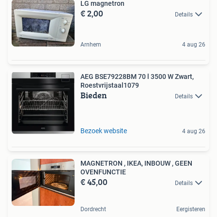
LG magnetron
€ 2,00
Details
Arnhem
4 aug 26
AEG BSE79228BM 70 l 3500 W Zwart,
Roestvrijstaal1079
Bieden
Details
Bezoek website
4 aug 26
MAGNETRON , IKEA, INBOUW , GEEN
OVENFUNCTIE
€ 45,00
Details
Dordrecht
Eergisteren