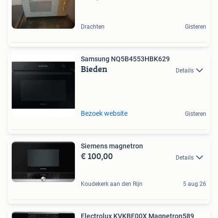
Drachten
Gisteren
Samsung NQ5B4553HBK629
Bieden
Details
Bezoek website
Gisteren
Siemens magnetron
€ 100,00
Details
Koudekerk aan den Rijn
5 aug 26
Electrolux KVKBE00X Magnetron589