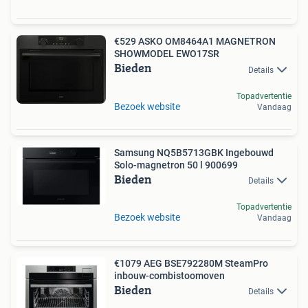
€529 ASKO OM8464A1 MAGNETRON
SHOWMODEL EWO17SR
Bieden
Details
Topadvertentie
Bezoek website
Vandaag
Samsung NQ5B5713GBK Ingebouwd
Solo-magnetron 50 l 900699
Bieden
Details
Topadvertentie
Bezoek website
Vandaag
€1079 AEG BSE792280M SteamPro
inbouw-combi­stoomoven
Bieden
Details