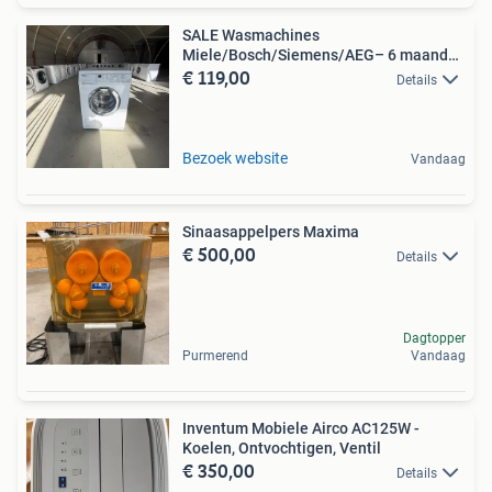
SALE Wasmachines
Miele/Bosch/Siemens/AEG– 6 maanden
€ 119,00
garantie
Details
Bezoek website
Vandaag
Sinaasappelpers Maxima
€ 500,00
Details
Dagtopper
Purmerend
Vandaag
Inventum Mobiele Airco AC125W -
Koelen, Ontvochtigen, Ventil
€ 350,00
Details