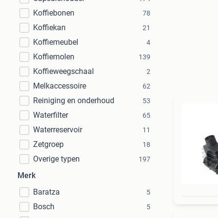
Koffiebonen
78
Koffiekan
21
Koffiemeubel
4
Koffiemolen
139
Koffieweegschaal
2
Melkaccessoire
62
Reiniging en onderhoud
53
Waterfilter
65
Waterreservoir
11
Zetgroep
18
Overige typen
197
Merk
Baratza
5
Bosch
5