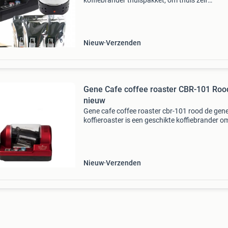
koffiebrander thuispakket, om thuis zelf
koffiebonen te branden. De gene café koffiero
is een geschikte koffiebrander om thuis koffie 
branden. D
Nieuw
Verzenden
Gene Cafe coffee roaster CBR-101 Roo
nieuw
Gene cafe coffee roaster cbr-101 rood de gen
koffieroaster is een geschikte koffiebrander o
thuis koffie te branden. Deze brander is ontwi
om het proces te vereenvoudigen, en combine
Nieuw
Verzenden