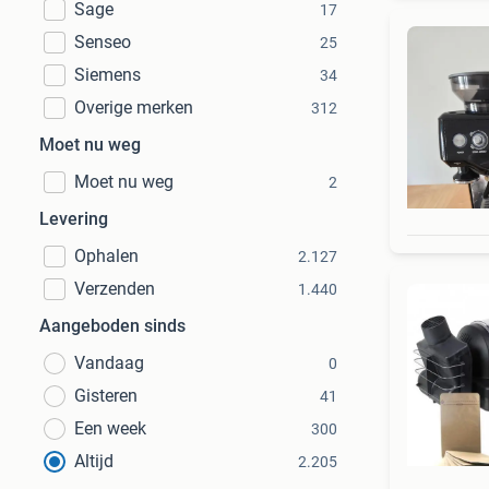
Sage
17
Senseo
25
Siemens
34
Overige merken
312
Moet nu weg
Moet nu weg
2
Levering
Ophalen
2.127
Verzenden
1.440
Aangeboden sinds
Vandaag
0
Gisteren
41
Een week
300
Altijd
2.205