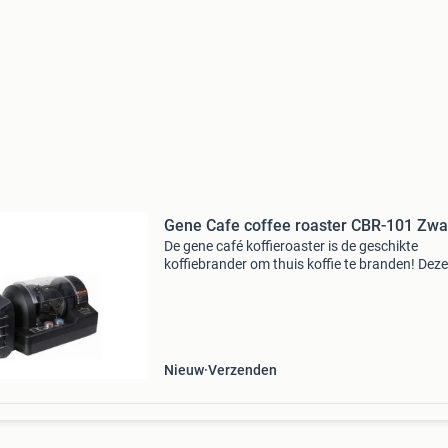
Gene Cafe coffee roaster CBR-101 Zwa
De gene café koffieroaster is de geschikte
koffiebrander om thuis koffie te branden! Deze
brander is ontwikkeld om het proces te
vereenvoudigen, en combineert dat met mode
design en een simpele werk
Nieuw
Verzenden