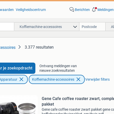
waarden
Veiligheidscentrum
Berichten
Meldingen
Koffiemachine-accessoires
A
3.377 resultaten
cessoires
Ontvang meldingen van
r je zoekopdracht
nieuwe zoekresultaten
Apparatuur
Koffiemachine-accessoires
Verwijder filters
Gene Cafe coffee roaster zwart, compl
pakket
Gene cafe coffee roaster zwart pakket gene c