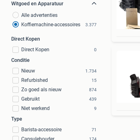
Witgoed en Apparatuur
Alle advertenties
Koffiemachine-accessoires
3.377
Direct Kopen
Direct Kopen
0
Conditie
Nieuw
1.734
Refurbished
15
Zo goed als nieuw
874
Gebruikt
439
Niet werkend
9
Type
Barista-accessoire
71
Capsulehouder
174