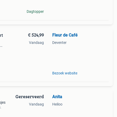
Dagtopper
€ 524,99
Fleur de Café
rt
Vandaag
Deventer
rn
Bezoek website
Gereserveerd
Anita
sjes
Vandaag
Heiloo
.