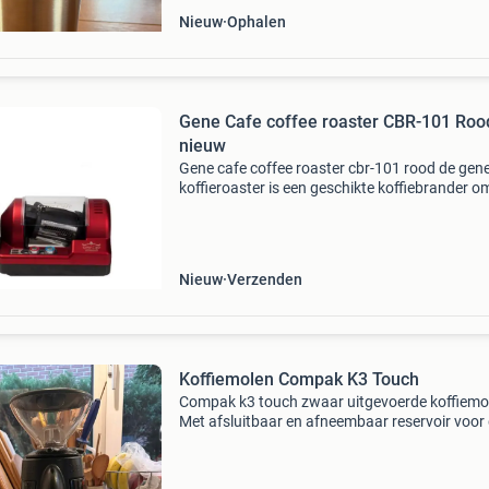
Nieuw
Ophalen
Gene Cafe coffee roaster CBR-101 Roo
nieuw
Gene cafe coffee roaster cbr-101 rood de gen
koffieroaster is een geschikte koffiebrander o
thuis koffie te branden. Deze brander is ontwi
om het proces te vereenvoudigen, en combine
Nieuw
Verzenden
Koffiemolen Compak K3 Touch
Compak k3 touch zwaar uitgevoerde koffiemo
Met afsluitbaar en afneembaar reservoir voor
koffiebonen. Schakelaar voor continu malen o
dosering malen. Kleur: zwart geschikt voor all
malinge