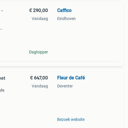
€ 290,00
Caffico
 -
Vandaag
Eindhoven
ess
o
Dagtopper
€ 647,00
Fleur de Café
eet
Vandaag
Deventer
afe
aster
te
Bezoek website