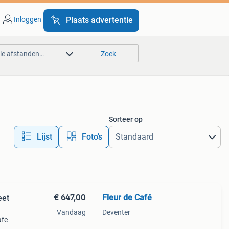
Inloggen
Plaats advertentie
lle afstanden…
Zoek
Sorteer op
Lijst
Foto’s
€ 647,00
Fleur de Café
eet
Vandaag
Deventer
afe