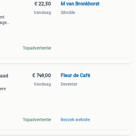
€ 22,50
M van Bronkhorst
Vandaag
Silvolde
ent
tage
or de
Topadvertentie
€ 749,00
Fleur de Café
raad
Vandaag
Deventer
tere
met
Topadvertentie
Bezoek website