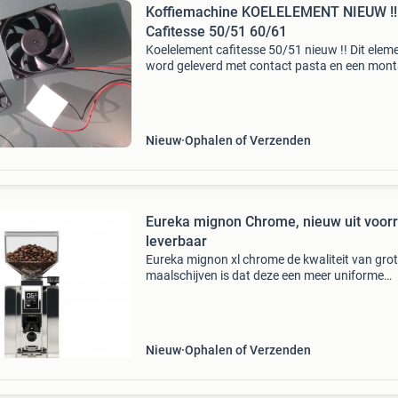
Koffiemachine KOELELEMENT NIEUW !!
Cafitesse 50/51 60/61
Koelelement cafitesse 50/51 nieuw !! Dit elem
word geleverd met contact pasta en een mon
instructie deze elementen zijn ook geschikt vo
cafitesse 60/61 in deze machine zitten 2
koelelement
Nieuw
Ophalen of Verzenden
Eureka mignon Chrome, nieuw uit voor
leverbaar
Eureka mignon xl chrome de kwaliteit van gro
maalschijven is dat deze een meer uniforme
korrelgrootte geven en zo een vollere smaak 
minder bitters en zuren. Normaal is dit een
eigenschap die b
Nieuw
Ophalen of Verzenden