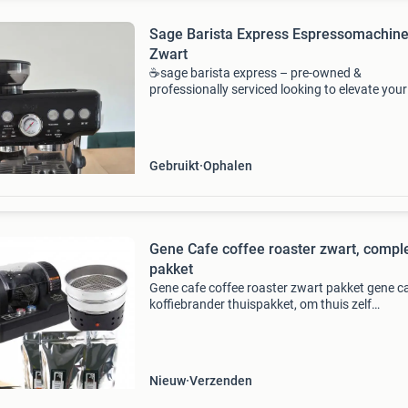
Sage Barista Express Espressomachine
Zwart
☕sage barista express – pre-owned &
professionally serviced looking to elevate your
home espresso game? This sage barista expr
delivers café-quality coffee in minutes—with n
learning curve. Pr
Gebruikt
Ophalen
Gene Cafe coffee roaster zwart, compl
pakket
Gene cafe coffee roaster zwart pakket gene c
koffiebrander thuispakket, om thuis zelf
koffiebonen te branden. De gene café koffiero
is een geschikte koffiebrander om thuis koffie 
branden. D
Nieuw
Verzenden