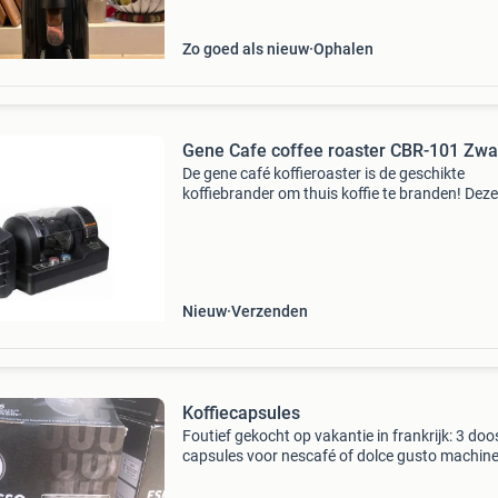
Zo goed als nieuw
Ophalen
Gene Cafe coffee roaster CBR-101 Zwa
De gene café koffieroaster is de geschikte
koffiebrander om thuis koffie te branden! Deze
brander is ontwikkeld om het proces te
vereenvoudigen, en combineert dat met mode
design en een simpele werk
Nieuw
Verzenden
Koffiecapsules
Foutief gekocht op vakantie in frankrijk: 3 doo
capsules voor nescafé of dolce gusto machine