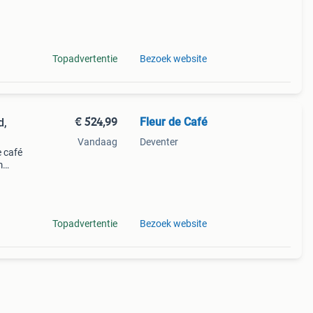
aster
te
Topadvertentie
Bezoek website
€ 524,99
Fleur de Café
d,
Vandaag
Deventer
e café
m
kkeld
ert da
Topadvertentie
Bezoek website