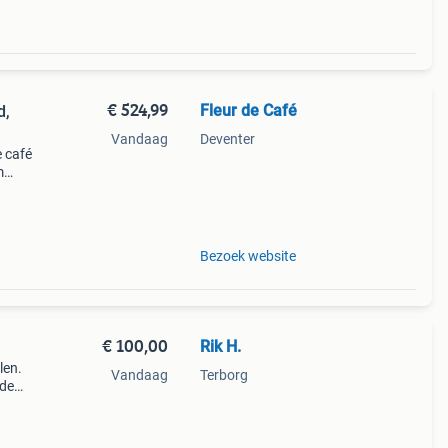
€ 524,99
Fleur de Café
d,
Vandaag
Deventer
e café
m
kkeld
ert da
Bezoek website
€ 100,00
Rik H.
len.
Vandaag
Terborg
 de
f per
e