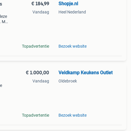
€ 184,99
Shopje.nl
s
Vandaag
Heel Nederland
deze
. Met
s is
Topadvertentie
Bezoek website
€ 1.000,00
Veldkamp Keukens Outlet
Vandaag
Oldebroek
le
te van
in
Topadvertentie
Bezoek website