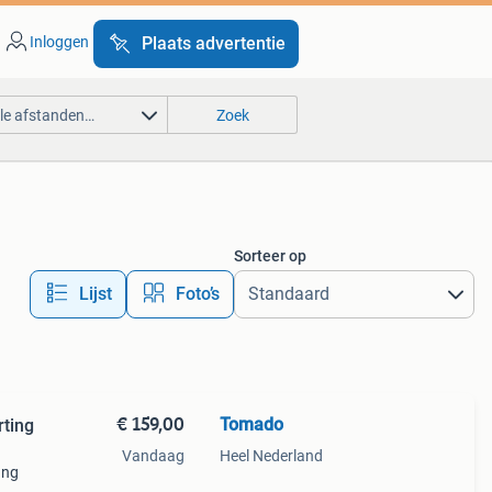
Inloggen
Plaats advertentie
lle afstanden…
Zoek
Sorteer op
Lijst
Foto’s
€ 159,00
Tomado
rting
Vandaag
Heel Nederland
ang