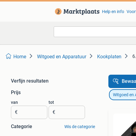
Help en info
Voor
6
Home
Witgoed en Apparatuur
Kookplaten
Verfijn resultaten
Bewaa
Prijs
Witgoed en 
van
tot
€
€
Categorie
Wis de categorie