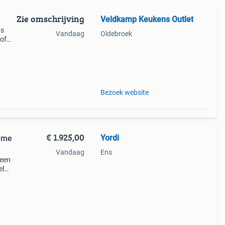
Zie omschrijving
Veldkamp Keukens Outlet
ns
Vandaag
Oldebroek
 of
Bezoek website
€ 1.925,00
Yordi
uime
Vandaag
Ens
 een
el
breed