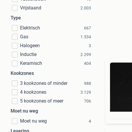
Vrijstaand
2.003
Type
Elektrisch
667
Gas
1.534
Halogeen
3
Inductie
2.299
Keramisch
404
Kookzones
3 kookzones of minder
988
4 kookzones
3.129
5 kookzones of meer
706
Moet nu weg
Moet nu weg
4
Levering