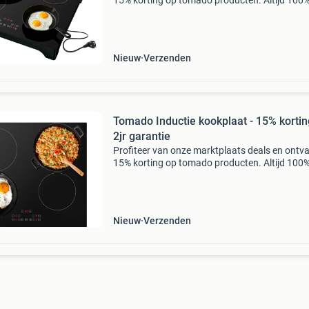
15% korting op tomado producten. Altijd 100
nieuw en ongebruikt! Vandaag voor 23.59 Uur
besteld, is morgen gratis thuisbezorgd.
Productomschrijving tom
Nieuw
Verzenden
Tomado Inductie kookplaat - 15% kortin
2jr garantie
Profiteer van onze marktplaats deals en ontv
15% korting op tomado producten. Altijd 100
nieuw en ongebruikt! Vandaag voor 23.59 Uur
besteld, is morgen gratis thuisbezorgd.
Productomschrijving tom
Nieuw
Verzenden