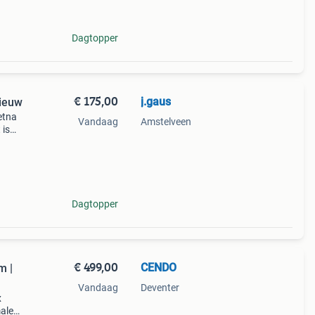
Dagtopper
€ 175,00
j.gaus
nieuw
etna
Vandaag
Amstelveen
 is
zones,
uits
Dagtopper
€ 499,00
CENDO
m |
Vandaag
Deventer
x
male