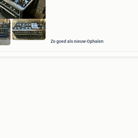
van maar liefst 150 cm breed, uitgevoerd in de
Zo goed als nieuw
Ophalen