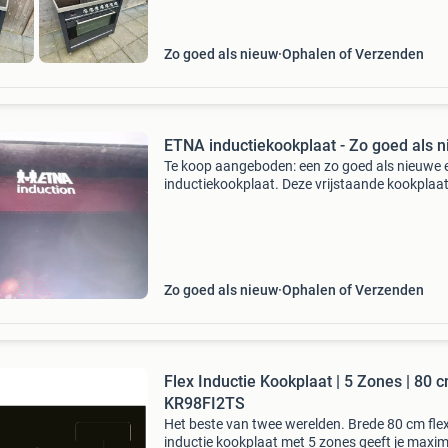
Zo goed als nieuw
Ophalen of Verzenden
ETNA inductiekookplaat - Zo goed als 
Te koop aangeboden: een zo goed als nieuwe 
inductiekookplaat. Deze vrijstaande kookplaat
van het type inductie en beschikt over 4 kook
ideaal voor elk huishouden. De kookplaat is in 
Zo goed als nieuw
Ophalen of Verzenden
Flex Inductie Kookplaat | 5 Zones | 80 c
KR98FI2TS
Het beste van twee werelden. Brede 80 cm fle
inductie kookplaat met 5 zones geeft je maxi