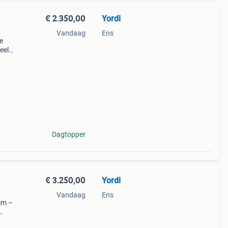
€ 2.350,00
Yordi
Vandaag
Ens
e
eel
met 6
 een
Dagtopper
€ 3.250,00
Yordi
Vandaag
Ens
 cm –
rnuis