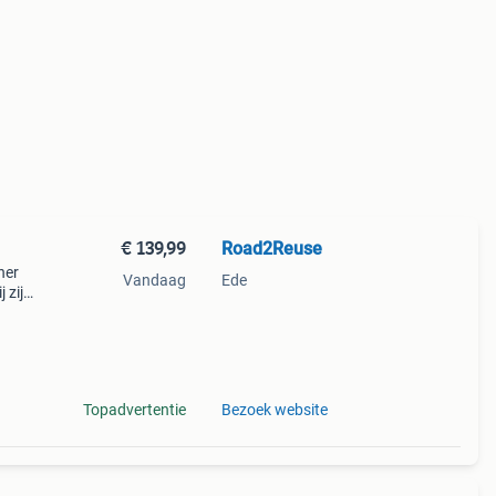
€ 139,99
Road2Reuse
ner
Vandaag
Ede
 zijn
olle
e
Topadvertentie
Bezoek website