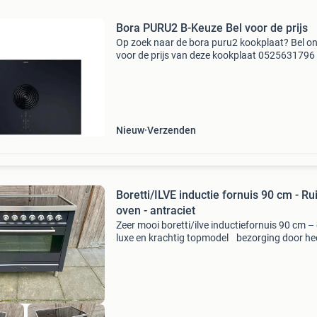
Bora PURU2 B-Keuze Bel voor de prijs
Op zoek naar de bora puru2 kookplaat? Bel o
voor de prijs van deze kookplaat 0525631796
mail naar info@veldkampkeukens.nl. Pure
inductiekookveld met ingebouwde
kookveldafzuiging - recirculatie ba
Nieuw
Verzenden
Boretti/ILVE inductie fornuis 90 cm - R
oven - antraciet
Zeer mooi boretti/ilve inductiefornuis 90 cm –
luxe en krachtig topmodel bezorging door he
nederland mogelijk! Een nette en volledig
nagekeken boretti vpi 93 an – een luxe 90 cm 
inductief