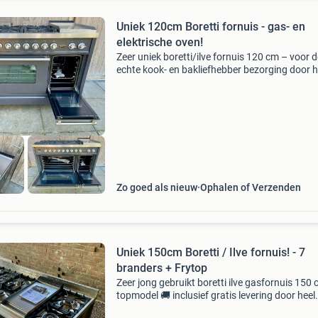
Uniek 120cm Boretti fornuis - gas- en
elektrische oven!
Zeer uniek boretti/ilve fornuis 120 cm – voor d
echte kook- en bakliefhebber bezorging door h
nederland mogelijk! Een zeldzame uitvoering 
gaspitten, een boretti frytop, en twee ovens: –
Zo goed als nieuw
Ophalen of Verzenden
Uniek 150cm Boretti / Ilve fornuis! - 7
branders + Frytop
Zeer jong gebruikt boretti ilve gasfornuis 150
topmodel 🚚 inclusief gratis levering door heel
nederland zeer uniek en luxe boretti ilve gasfo