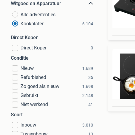
Witgoed en Apparatuur
Alle advertenties
Kookplaten
6.104
Direct Kopen
Direct Kopen
0
Conditie
Nieuw
1.689
Refurbished
35
Zo goed als nieuw
1.698
Gebruikt
2.148
Niet werkend
41
Soort
Inbouw
3.010
Tussenbouw
13