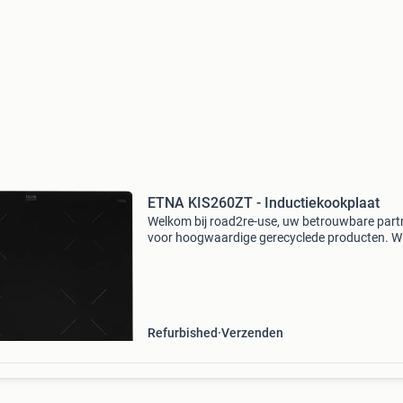
ETNA KIS260ZT - Inductiekookplaat
Welkom bij road2re-use, uw betrouwbare part
voor hoogwaardige gerecyclede producten. Wij
trots op ons werk in het recyclen van waardev
materialen en het aanbieden van producten di
grondig
Refurbished
Verzenden