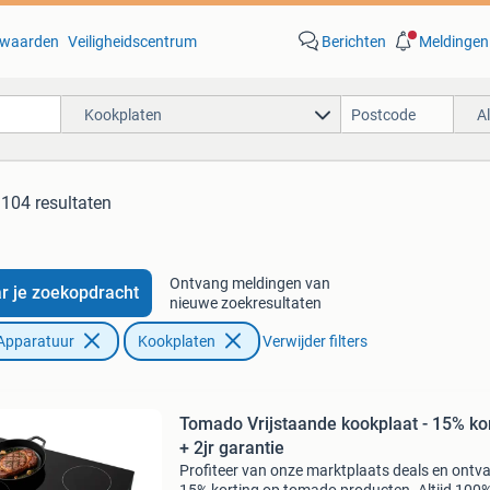
waarden
Veiligheidscentrum
Berichten
Meldingen
Kookplaten
A
.104 resultaten
Ontvang meldingen van
r je zoekopdracht
nieuwe zoekresultaten
Apparatuur
Kookplaten
Verwijder filters
Tomado Vrijstaande kookplaat - 15% ko
+ 2jr garantie
Profiteer van onze marktplaats deals en ontv