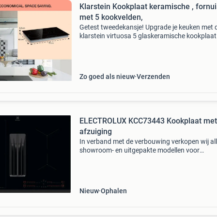
Klarstein Kookplaat keramische , fornui
met 5 kookvelden,
Getest tweedekansje! Upgrade je keuken met 
klarstein virtuosa 5 glaskeramische kookplaat
5 kookzones en 8200w vermogen bereid je
meerdere gerechten tegelijk. Het inbouwfornui
voorzien va
Zo goed als nieuw
Verzenden
ELECTROLUX KCC73443 Kookplaat met
afzuiging
In verband met de verbouwing verkopen wij al
showroom- en uitgepakte modellen voor
bodemprijzen! Zie voor specificaties de websi
de fabrikant. Prijzen zijn op basis van afhalen 
onze winkel
Nieuw
Ophalen