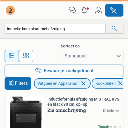
Kookplaten
Sorteer op
Alle afstanden…
Bewaar je zoekopdracht
Filters
Witgoed en Apparatuur
Kookplaten
Inductiefornuis afzuiging MISTRAL RVS
en black 90 cm, op=op
Zie omschrijving
Details
Topadvertentie