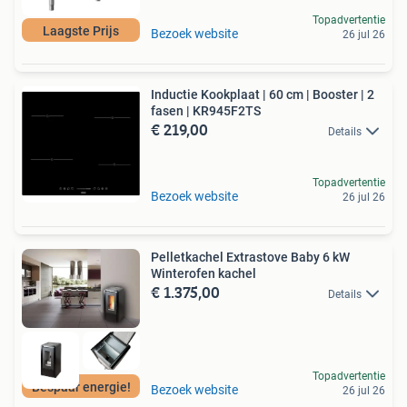
Topadvertentie
Laagste Prijs
Bezoek website
26 jul 26
Inductie Kookplaat | 60 cm | Booster | 2
fasen | KR945F2TS
€ 219,00
Details
Topadvertentie
Bezoek website
26 jul 26
Pelletkachel Extrastove Baby 6 kW
Winterofen kachel
€ 1.375,00
Details
Topadvertentie
Bespaar energie!
Bezoek website
26 jul 26