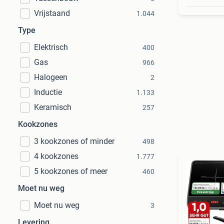
Vrijstaand
1.044
Type
Elektrisch
400
Gas
966
Halogeen
2
Inductie
1.133
Keramisch
257
Kookzones
3 kookzones of minder
498
4 kookzones
1.777
5 kookzones of meer
460
Moet nu weg
Moet nu weg
3
Levering