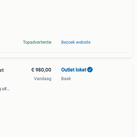
Topadvertentie
Bezoek website
€ 980,00
Outlet loket
et
Vandaag
Baak
 uit
neert
it en