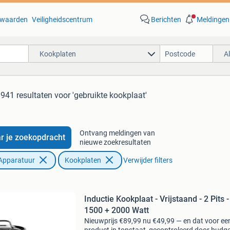
waarden
Veiligheidscentrum
Berichten
Meldingen
Kookplaten
A
.941 resultaten
voor 'gebruikte kookplaat'
Ontvang meldingen van
r je zoekopdracht
nieuwe zoekresultaten
Apparatuur
Kookplaten
Verwijder filters
Inductie Kookplaat - Vrijstaand - 2 Pits -
1500 + 2000 Watt
Nieuwprijs €89,99 nu €49,99 — en dat voor ee