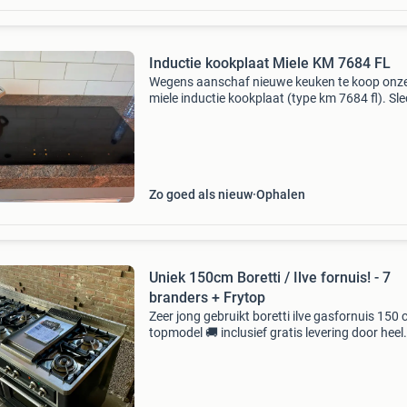
Inductie kookplaat Miele KM 7684 FL
Wegens aanschaf nieuwe keuken te koop onz
miele inductie kookplaat (type km 7684 fl). Sl
1 jaar gebruikt en in perfecte staat. Adviesprij
€2679, laagste prijs op internet €2277. Intuï
Zo goed als nieuw
Ophalen
Uniek 150cm Boretti / Ilve fornuis! - 7
branders + Frytop
Zeer jong gebruikt boretti ilve gasfornuis 150
topmodel 🚚 inclusief gratis levering door heel
nederland zeer uniek en luxe boretti ilve gasfo
van maar liefst 150 cm breed, uitgevoerd in de