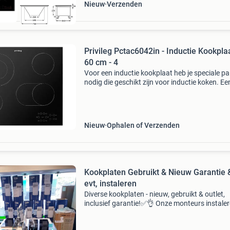
Nieuw
Verzenden
Privileg Pctac6042in - Inductie Kookplaa
60 cm - 4
Voor een inductie kookplaat heb je speciale p
nodig die geschikt zijn voor inductie koken. Ee
inductie kookplaat wordt geleverd zonder ste
(perilex) en vaak ook zonder aansluitsnoer (5-
Nieuw
Ophalen of Verzenden
Kookplaten Gebruikt & Nieuw Garantie 
evt, instaleren
Diverse kookplaten - nieuw, gebruikt & outlet,
inclusief garantie!✅👌 Onze monteurs instale
ook e.v.t ✔️ inbouw en vrijstaand ✔️ inductie,
keramisch, en gas kookplaten ✔️ gratis bezorg