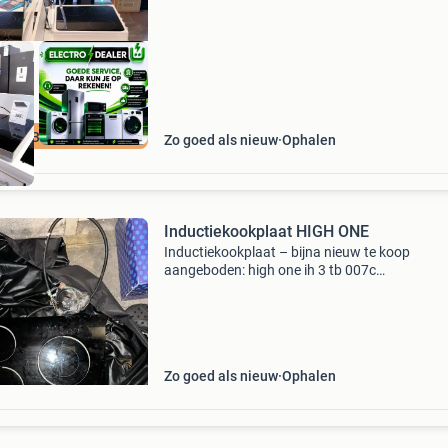
ze
ratis Bezorgd
Zo goed als nieuw
Ophalen
Inductiekookplaat HIGH ONE
Inductiekookplaat – bijna nieuw te koop
aangeboden: high one ih 3 tb 007c
inductiekookplaat. De kookplaat is ongeveer 7
maanden gebruikt en verkeert in bijna nieuwst
Er zijn slechts lichte gebruik
Zo goed als nieuw
Ophalen