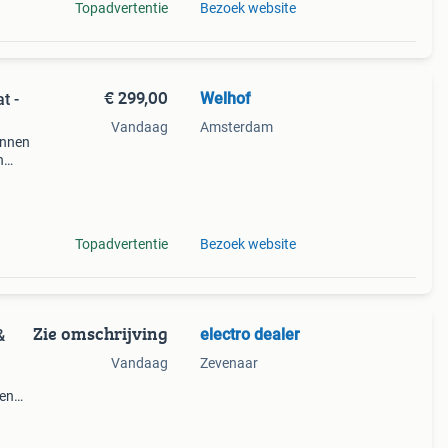
Topadvertentie
Bezoek website
€ 299,00
Welhof
t -
Vandaag
Amsterdam
annen
n
kker
aderi
Topadvertentie
Bezoek website
Zie omschrijving
electro dealer
&
Vandaag
Zevenaar
ren
ing in