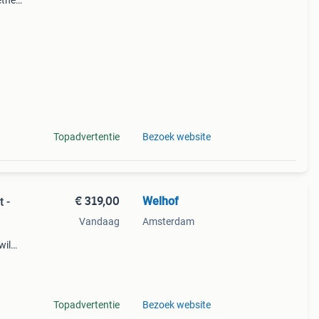
etheld
00w
Topadvertentie
Bezoek website
€ 319,00
Welhof
 -
Vandaag
Amsterdam
wil
dige
gen,
Topadvertentie
Bezoek website