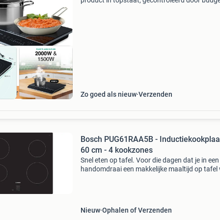
product in topstaat, gecontroleerd door budg
en klaar voor gebruik. Deze vrijstaande
inductiekookplaat heeft twee kookzones (35
totaal)
spaar 40 Euro
Zo goed als nieuw
Verzenden
Bosch PUG61RAA5B - Inductiekookplaat
60 cm - 4 kookzones
Snel eten op tafel. Voor die dagen dat je in een
handomdraai een makkelijke maaltijd op tafel 
zetten, biedt power boost uitkomst. Deze han
functie geeft je inductiekookplaat extra vermo
zo
Nieuw
Ophalen of Verzenden