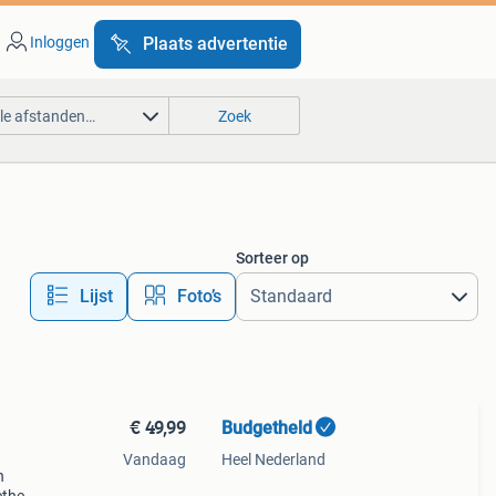
Inloggen
Plaats advertentie
lle afstanden…
Zoek
Sorteer op
Lijst
Foto’s
€ 49,99
Budgetheld
Vandaag
Heel Nederland
n