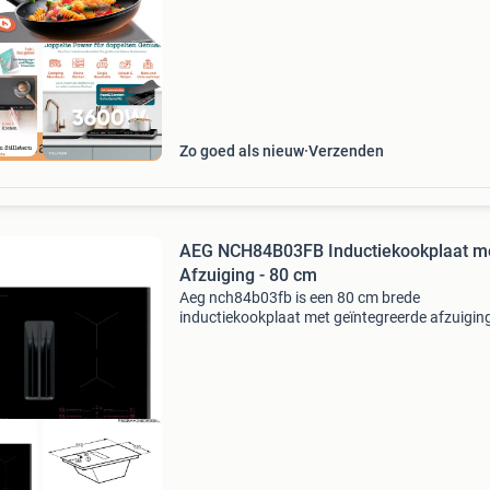
ourdeal Korting
Zo goed als nieuw
Verzenden
AEG NCH84B03FB Inductiekookplaat m
Afzuiging - 80 cm
Aeg nch84b03fb is een 80 cm brede
inductiekookplaat met geïntegreerde afzuiging
de 6000 combohob-serie. De kookplaat combi
4 inductiezones met een ingebouwde afzuigun
brugfunctie. Dankzi