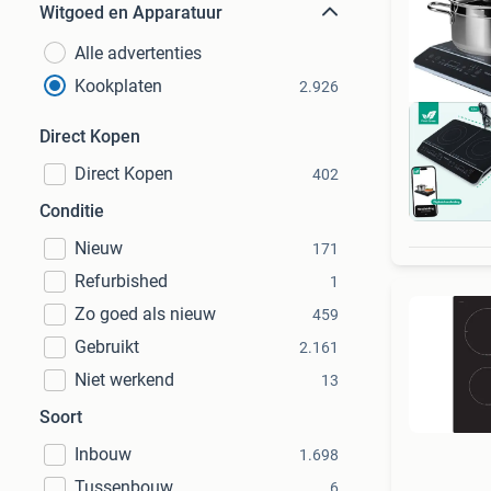
Witgoed en Apparatuur
Alle advertenties
Kookplaten
2.926
Direct Kopen
Direct Kopen
402
Be
Conditie
Nieuw
171
Refurbished
1
Zo goed als nieuw
459
Gebruikt
2.161
Niet werkend
13
Soort
Inbouw
1.698
Tussenbouw
6