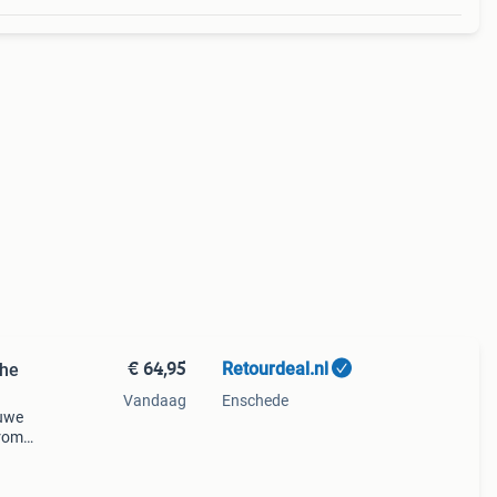
€ 64,95
Retourdeal.nl
che
Vandaag
Enschede
auwe
arom
al