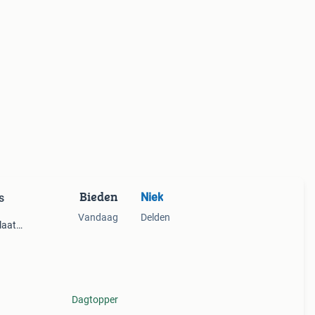
Bieden
Niek
s
Vandaag
Delden
laat
oor
are
Dagtopper