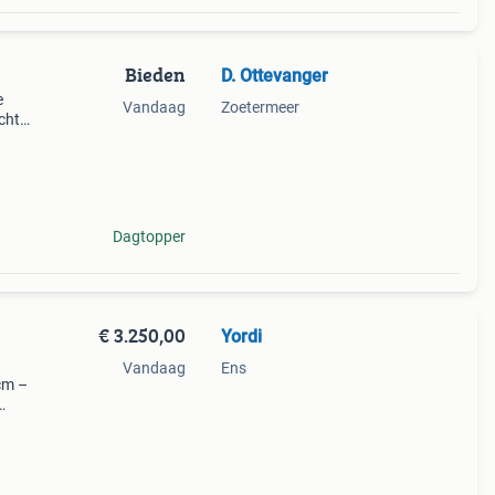
Bieden
D. Ottevanger
e
Vandaag
Zoetermeer
echts
s
Dagtopper
€ 3.250,00
Yordi
Vandaag
Ens
 cm –
rnuis