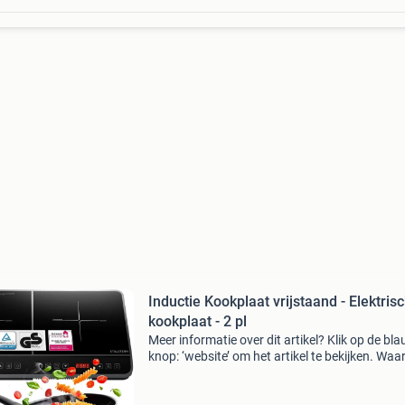
Inductie Kookplaat vrijstaand - Elektris
kookplaat - 2 pl
Meer informatie over dit artikel? Klik op de bl
knop: ‘website’ om het artikel te bekijken. Wa
bestellen bij retourdeal.nl? Voor 15:00 besteld,
volgende werkdag in huis. 1 Jaar garantie op 