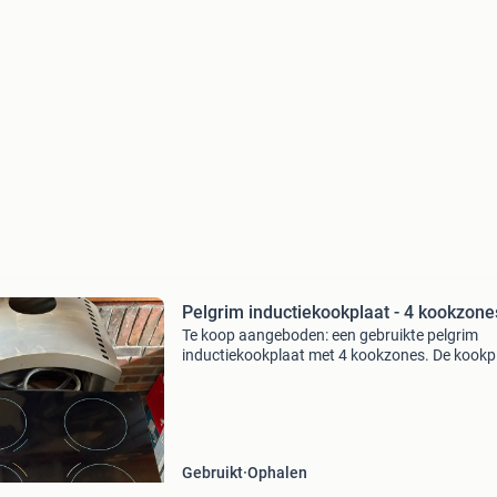
Pelgrim inductiekookplaat - 4 kookzone
Te koop aangeboden: een gebruikte pelgrim
inductiekookplaat met 4 kookzones. De kookp
is vrijstaand en werkt op elektriciteit. Ideaal v
wie op zoek is naar een functionele en betaalb
kookopl
Gebruikt
Ophalen