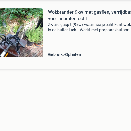
Wokbrander 9kw met gasfles, verrijdba
voor in buitenlucht
Zware gaspit (9kw) waarmee je écht kunt wo
in de buitenlucht. Werkt met propaan/butaan
gasfles, deze zit er ook bij, is ongeveer halfvol.
geheel zit in een stevig kastje dat verrijdbaar is
Gebruikt
Ophalen