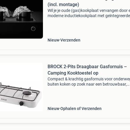
(incl. montage)
Wil je je oude (gas)kookplaat vervangen door 
moderne inductiekookplaat met geïntegreerde
afzuiging ? Dan ben je bij werkbladafzuiging.n
het juiste adres. Strak design, geen grote afz
me
Nieuw
Verzenden
BROCK 2-Pits Draagbaar Gasfornuis –
Camping Kooktoestel op
Compact & krachtig gasfornuis voor onderwe
buiten koken op zoek naar een betrouwbaar,
draagbaar gasfornuis voor op de camping, tij
het vissen, of een picknick in het park? De broc
pits
Nieuw
Ophalen of Verzenden