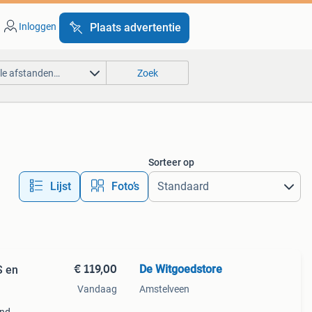
Inloggen
Plaats advertentie
lle afstanden…
Zoek
Sorteer op
Lijst
Foto’s
€ 119,00
De Witgoedstore
S en
Vandaag
Amstelveen