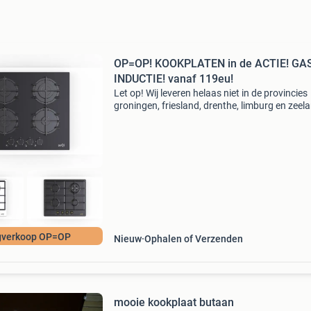
OP=OP! KOOKPLATEN in de ACTIE! GA
INDUCTIE! vanaf 119eu!
Let op! Wij leveren helaas niet in de provincies
groningen, friesland, drenthe, limburg en zeel
Lees verder... Gegarandeerd nergens goedkope
Momenteel superaanbiedingen!!! Alle ovens
worden ge
gverkoop OP=OP
Nieuw
Ophalen of Verzenden
mooie kookplaat butaan