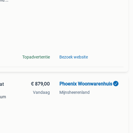
and.
r!!!
Topadvertentie
Bezoek website
€ 879,00
Phoenix Woonwarenhuis
at
Vandaag
Mijnsheerenland
trum
rdt
s. De