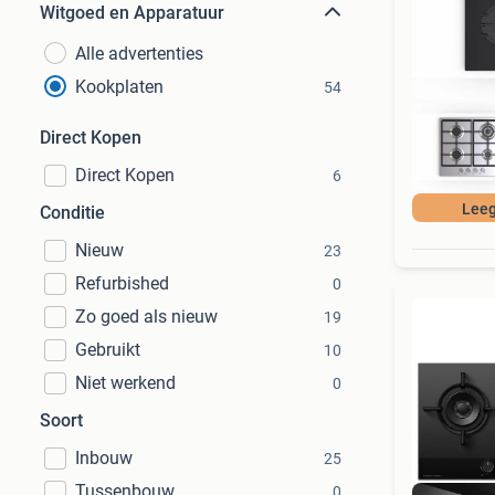
Witgoed en Apparatuur
Alle advertenties
Kookplaten
54
Direct Kopen
Direct Kopen
6
Lee
Conditie
Nieuw
23
Refurbished
0
Zo goed als nieuw
19
Gebruikt
10
Niet werkend
0
Soort
Inbouw
25
Tussenbouw
0