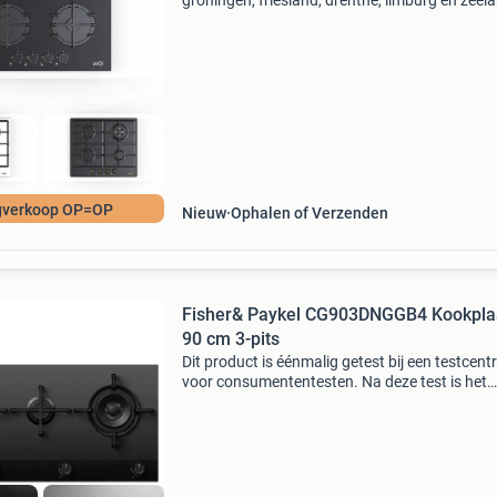
groningen, friesland, drenthe, limburg en zeel
Lees verder... Gegarandeerd nergens goedkope
Momenteel superaanbiedingen!!! Alle ovens
worden ge
gverkoop OP=OP
Nieuw
Ophalen of Verzenden
Fisher& Paykel CG903DNGGB4 Kookpla
90 cm 3-pits
Dit product is éénmalig getest bij een testcen
voor consumententesten. Na deze test is het
apparaat niet meer gebruikt. Het apparaat wo
verkocht inclusief alle bijbehorende accessoire
orig