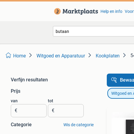
Help en info
Voor
5
Home
Witgoed en Apparatuur
Kookplaten
Verfijn resultaten
Bewaa
Prijs
Witgoed en 
van
tot
€
€
Categorie
Wis de categorie