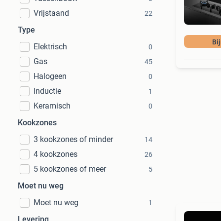
Vrijstaand
22
Type
Bi
Elektrisch
0
Gas
45
Halogeen
0
Inductie
1
Keramisch
0
Kookzones
3 kookzones of minder
14
4 kookzones
26
5 kookzones of meer
5
Moet nu weg
Moet nu weg
1
Levering