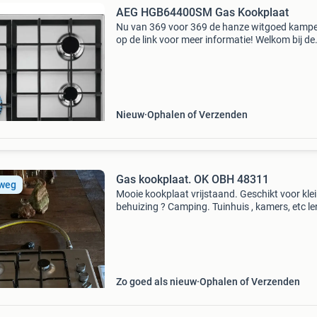
AEG HGB64400SM Gas Kookplaat
Nu van 369 voor 369 de hanze witgoed kampen
op de link voor meer informatie! Welkom bij de
grootste keuken- & witgoedoutlet van nederlan
Laagste prijs * goede service * eigen bezorgdi
Nieuw
Ophalen of Verzenden
Gas kookplaat. OK OBH 48311
 weg
Mooie kookplaat vrijstaand. Geschikt voor kle
behuizing ? Camping. Tuinhuis , kamers, etc l
58 breedte 51 kleur aluminium en zwarte pit
kookijzer. Kan op vaste aansluiting gas, maar
op gas
Zo goed als nieuw
Ophalen of Verzenden