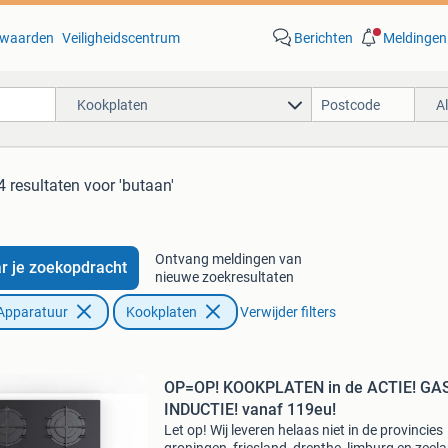
waarden
Veiligheidscentrum
Berichten
Meldingen
Kookplaten
A
4 resultaten
voor 'butaan'
Ontvang meldingen van
r je zoekopdracht
nieuwe zoekresultaten
Apparatuur
Kookplaten
Verwijder filters
OP=OP! KOOKPLATEN in de ACTIE! GA
INDUCTIE! vanaf 119eu!
Let op! Wij leveren helaas niet in de provincies