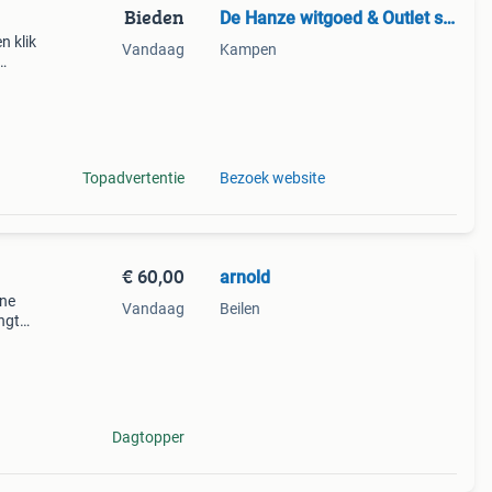
Bieden
De Hanze witgoed & Outlet store
 klik
Vandaag
Kampen
d! *
enst
Topadvertentie
Bezoek website
€ 60,00
arnold
ine
Vandaag
Beilen
engte
 ook
Dagtopper