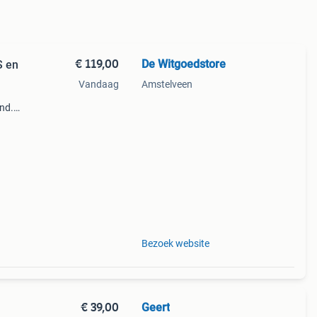
€ 119,00
De Witgoedstore
S en
Vandaag
Amstelveen
and.
r!!!
Bezoek website
€ 39,00
Geert