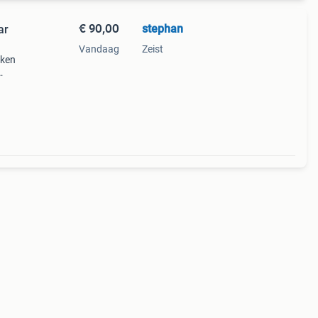
€ 90,00
stephan
ar
Vandaag
Zeist
kken
 Het
. Ik