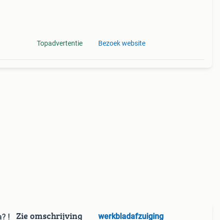
Topadvertentie
Bezoek website
Zie omschrijving
werkbladafzuiging
? !