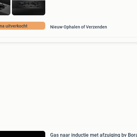
jna uitverkocht
Nieuw
Ophalen of Verzenden
Gas naar inductie met afzuiging bv Bora