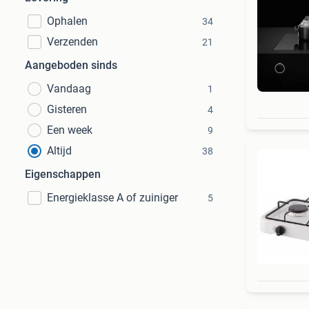
Ophalen
34
Verzenden
21
Aangeboden sinds
Vandaag
1
Gisteren
4
Een week
9
Altijd
38
Eigenschappen
Energieklasse A of zuiniger
5