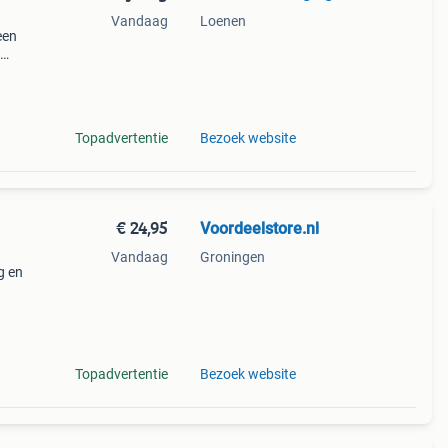
Vandaag
Loenen
een
l aan
uigkap
Topadvertentie
Bezoek website
€ 24,95
Voordeelstore.nl
Vandaag
Groningen
g en
dens
k 2-
Topadvertentie
Bezoek website