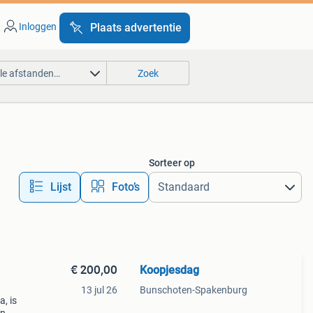
Inloggen
Plaats advertentie
lle afstanden…
Zoek
Sorteer op
Lijst
Foto’s
€ 200,00
Koopjesdag
13 jul 26
Bunschoten-Spakenburg
, is