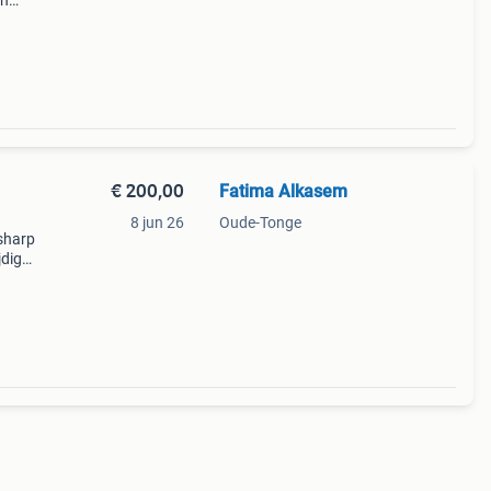
en
 snel
chten
€ 200,00
Fatima Alkasem
8 jun 26
Oude-Tonge
sharp
jdige
ingen
ties