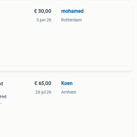
€ 30,00
mohamed
3 jun 26
Rotterdam
€ 65,00
Koen
kt
26 jul 26
Arnhem
 Het
extra
kamer,