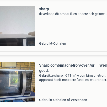
sharp
Ik verkoop dit omdat ik en andere heb gekocht
Gebruikt
Ophalen
Sharp combimagnetron/oven/grill. Wer
goed.
Gebruikte sharp r-971(in)w combimagnetron.
apparaat heeft meerdere functies, waaronder
magnetron, oven/hetelucht en grill. Ideaal als 
oven, voor in de bijkeuken, garage, studenten
vaka
Gebruikt
Ophalen of Verzenden