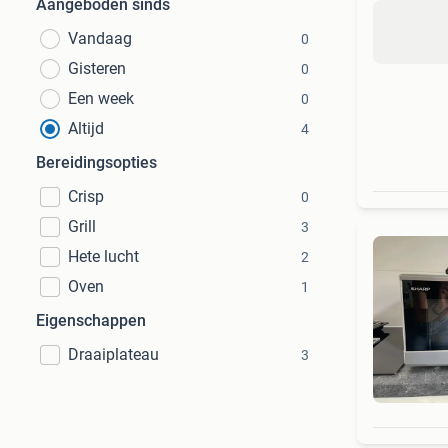
Aangeboden sinds
Vandaag
0
Gisteren
0
Een week
0
Altijd
4
Bereidingsopties
Crisp
0
Grill
3
Hete lucht
2
Oven
1
Eigenschappen
Draaiplateau
3