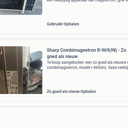
een veelzijdig apparaat dat magnetron-, grill- 
hete luchtfuncties combineert. Ideaal voor het
opwarmen, grillen of bakken van diverse gere
Gebruikt
Ophalen
Sharp Combimagnetron R-969(IN) - Zo
goed als nieuw
Te koop aangeboden: een zo goed als nieuwe 
combimagnetron, model r-969(in). Deze veelzi
combimagnetron is ideaal voor diverse bereid
dankzij de magnetron-, grill- en hete luchtfunc
Zo goed als nieuw
Ophalen