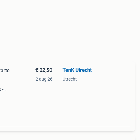
€ 22,50
TenK Utrecht
warte
2 aug 26
Utrecht
 -
,50
uro -