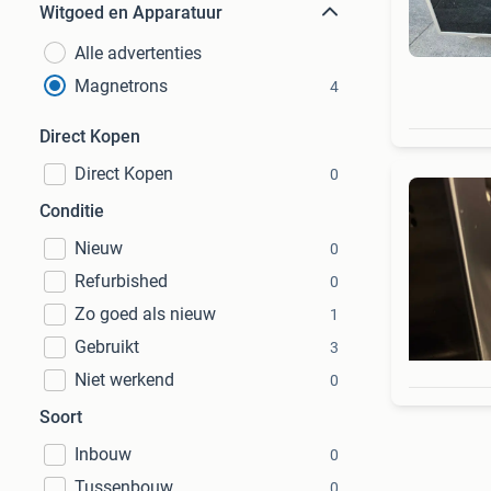
Witgoed en Apparatuur
Alle advertenties
Magnetrons
4
Direct Kopen
Direct Kopen
0
Conditie
Nieuw
0
Refurbished
0
Zo goed als nieuw
1
Gebruikt
3
Niet werkend
0
Soort
Inbouw
0
Tussenbouw
0