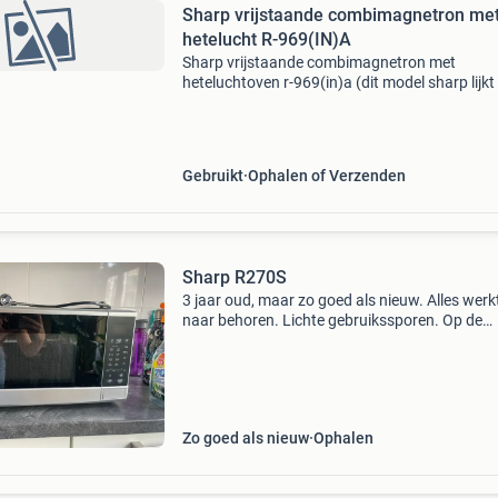
Sharp vrijstaande combimagnetron me
hetelucht R-969(IN)A
Sharp vrijstaande combimagnetron met
heteluchtoven r-969(in)a (dit model sharp lijkt
op de r-961 (in)w ) met: schone witte ronde
magnetron schaal, rond oven rekje en zwarte
vierkante bakplaat de
Gebruikt
Ophalen of Verzenden
Sharp R270S
3 jaar oud, maar zo goed als nieuw. Alles werk
naar behoren. Lichte gebruikssporen. Op de
knoppen zit nog een doorzichtig afneembaar
velletje. Met de doos erbij. Sharp r270s.
Apparaatplaatsing: boven
Zo goed als nieuw
Ophalen