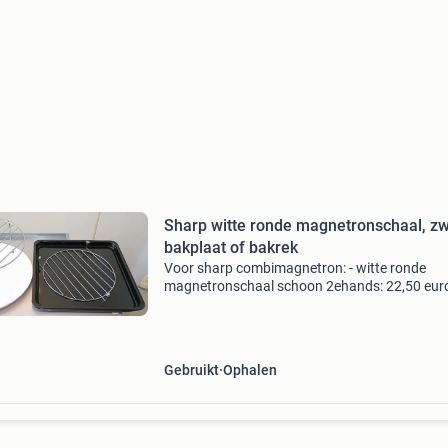
Sharp witte ronde magnetronschaal, z
bakplaat of bakrek
Voor sharp combimagnetron: - witte ronde
magnetronschaal schoon 2ehands: 22,50 euro
zwart vierkante bakplaat schoon 2ehands: 22
euro - vierkant bakrek schoon 2ehands 22,50 e
rond ovenrek laa
Gebruikt
Ophalen