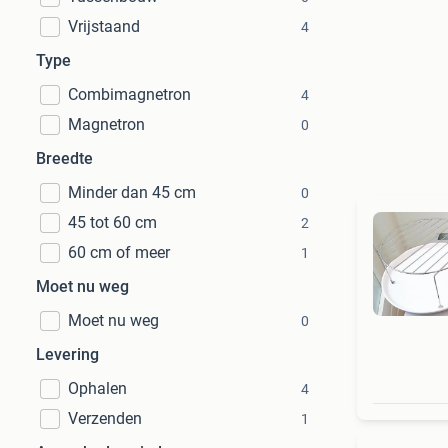
Vrijstaand
4
Type
Combimagnetron
4
Magnetron
0
Breedte
Minder dan 45 cm
0
45 tot 60 cm
2
60 cm of meer
1
Moet nu weg
Moet nu weg
0
Levering
Ophalen
4
Verzenden
1