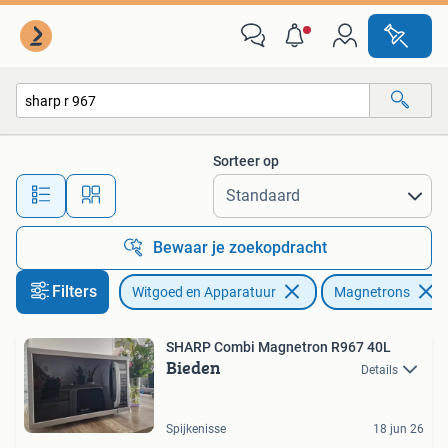
Magnetrons
Sorteer op
Alle afstanden…
Bewaar je zoekopdracht
Filters
Witgoed en Apparatuur
Magnetrons
SHARP Combi Magnetron R967 40L
Bieden
Details
Spijkenisse
18 jun 26