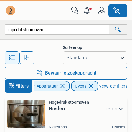
Ovens
Sorteer op
Alle afstanden…
Bewaar je zoekopdracht
Filters
Witgoed en Apparatuur
Ovens
Verwijder filters
Hogedruk stoomoven
Bieden
Details
Nieuwkoop
Gisteren