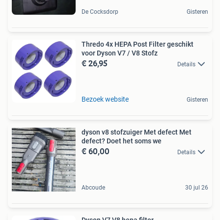
De Cocksdorp
Gisteren
Thredo 4x HEPA Post Filter geschikt
voor Dyson V7 / V8 Stofz
€ 26,95
Details
Bezoek website
Gisteren
dyson v8 stofzuiger Met defect Met
defect? Doet het soms we
€ 60,00
Details
Abcoude
30 jul 26
Dyson V7 V8 hepa filter