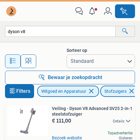
Stofzuigers
Sorteer op
Alle afstanden…
Bewaar je zoekopdracht
Filters
Witgoed en Apparatuur
Stofzuigers
Veiling - Dyson V8 Advanced SV25 2-in-1
steelstofzuiger
€ 111,00
Details
Topadvertentie
Bezoek website
Gisteren