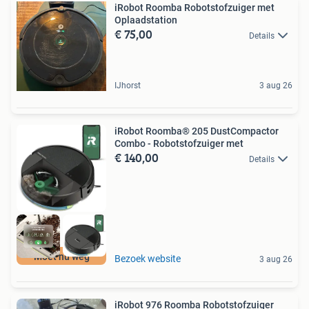
iRobot Roomba Robotstofzuiger met
Oplaadstation
€ 75,00
Details
IJhorst
3 aug 26
iRobot Roomba® 205 DustCompactor
Combo - Robotstofzuiger met
€ 140,00
Details
Moet nu weg
Bezoek website
3 aug 26
iRobot 976 Roomba Robotstofzuiger