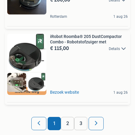
Details
Rotterdam
1 aug 26
iRobot Roomba® 205 DustCompactor
Combo - Robotstofzuiger met
€ 115,00
Details
Moet nu weg
Bezoek website
1 aug 26
1
2
3