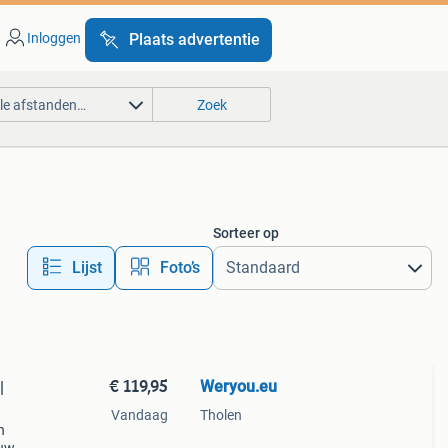
Inloggen
Plaats advertentie
lle afstanden…
Zoek
Sorteer op
Lijst
Foto’s
€ 119,95
Weryou.eu
|
Vandaag
Tholen
n