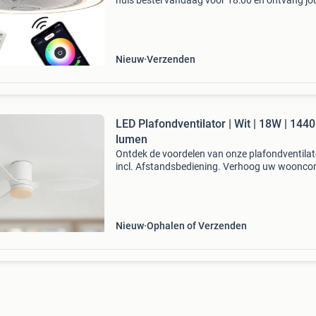
huis bestel vandaag voor 18:00 en ontvang j
plafondventilator met verlichting morgen al a
deur. Zo simpel is het. De illuminair combineert
krachti
Nieuw
Verzenden
LED Plafondventilator | Wit | 18W | 1440
lumen
Ontdek de voordelen van onze plafondventilat
incl. Afstandsbediening. Verhoog uw woonco
met onze stijlvolle plafondventilator. Het stra
ontwerp en de geïntegreerde led verlichting m
de
Nieuw
Ophalen of Verzenden