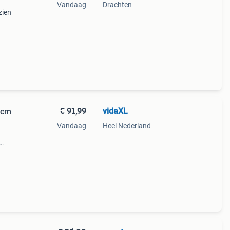
Vandaag
Drachten
zien
tor is
tek
€ 91,99
vidaXL
2 cm
Vandaag
Heel Nederland
er en
troom