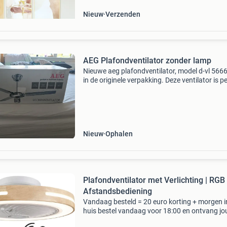
Nieuw
Verzenden
AEG Plafondventilator zonder lamp
Nieuwe aeg plafondventilator, model d-vl 5666
in de originele verpakking. Deze ventilator is p
voor het creëren van een aangename luchtst
in elke kamer, zowel in de zomer als in de wint
Nieuw
Ophalen
Plafondventilator met Verlichting | RGB 
Afstandsbediening
Vandaag besteld = 20 euro korting + morgen i
huis bestel vandaag voor 18:00 en ontvang j
plafondventilator met verlichting morgen al a