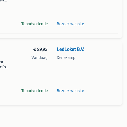
ouw
an de
Topadvertentie
Bezoek website
€ 89,95
LedLoket B.V.
Vandaag
Denekamp
or -
mfort
kke
aken
Topadvertentie
Bezoek website