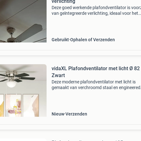
verlichting
Deze goed werkende plafondventilator is voor
van geïntegreerde verlichting, ideaal voor het
koelen en verlichten van elke ruimte. De ventila
in gebruikte staat, maar functioneert nog uits
Gebruikt
Ophalen of Verzenden
vidaXL Plafondventilator met licht Ø 8
Zwart
Deze moderne plafondventilator met licht is
gemaakt van verchroomd staal en engineered
wood. Hij is ideaal voor binnen in de woonkam
biedt 3 snelheden voor een verstelbare luchts
met een str
Nieuw
Verzenden