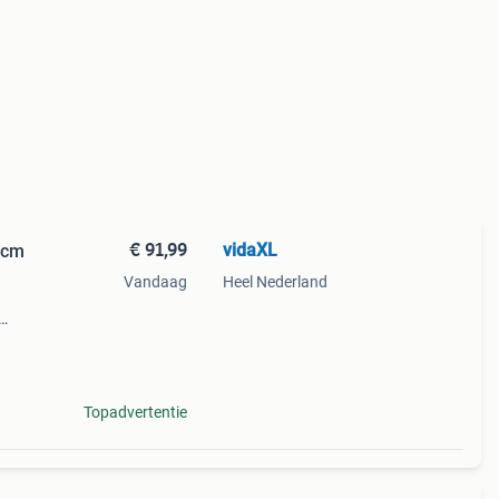
€ 91,99
vidaXL
2 cm
Vandaag
Heel Nederland
er en
troom
Topadvertentie