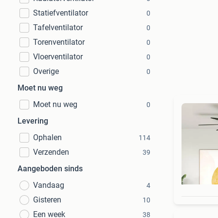
Statiefventilator
0
Tafelventilator
0
Torenventilator
0
Vloerventilator
0
Overige
0
Moet nu weg
Moet nu weg
0
Levering
Ophalen
114
Verzenden
39
Aangeboden sinds
Vandaag
4
Gisteren
10
Een week
38