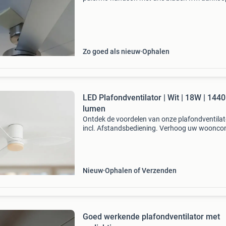
airco. Per stuk 35,00 euro
Zo goed als nieuw
Ophalen
LED Plafondventilator | Wit | 18W | 1440
lumen
Ontdek de voordelen van onze plafondventilat
incl. Afstandsbediening. Verhoog uw woonco
met onze stijlvolle plafondventilator. Het stra
ontwerp en de geïntegreerde led verlichting m
de
Nieuw
Ophalen of Verzenden
Goed werkende plafondventilator met