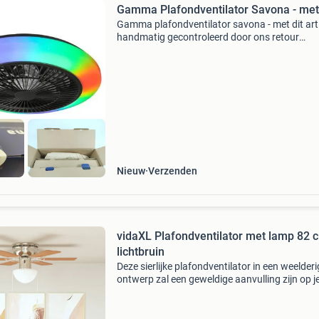
Gamma Plafondventilator Savona - met
Gamma plafondventilator savona - met dit arti
handmatig gecontroleerd door ons retour
evaluatieteam. Bekijk altijd de detailfoto per k
die hoort bij onderstaande status omschrijvin
Artikels
Nieuw
Verzenden
vidaXL Plafondventilator met lamp 82 
lichtbruin
Deze sierlijke plafondventilator in een weelderi
ontwerp zal een geweldige aanvulling zijn op j
interieur! Deze grote plafondventilator met ee
totale diameter van 82 cm zorgt voor een perf
luch