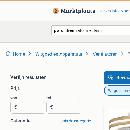
Help en info
Voor
Home
Witgoed en Apparatuur
Ventilatoren
Verfijn resultaten
Bewaa
Prijs
Witgoed en 
van
tot
€
€
Categorie
Wis de categorie