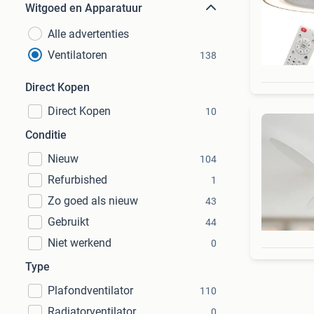
Witgoed en Apparatuur
Alle advertenties
Ventilatoren
138
Direct Kopen
Direct Kopen
10
Conditie
Nieuw
104
Refurbished
1
Zo goed als nieuw
43
Gebruikt
44
Niet werkend
0
Type
Plafondventilator
110
Radiatorventilator
0