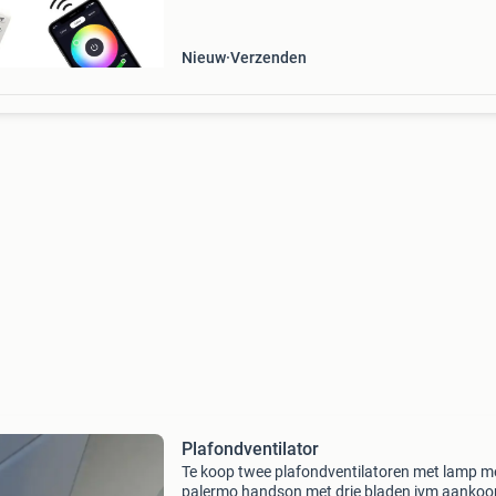
deur. Zo simpel is het. De illuminair combineert
krachti
Nieuw
Verzenden
Plafondventilator
Te koop twee plafondventilatoren met lamp m
palermo handson met drie bladen ivm aankoo