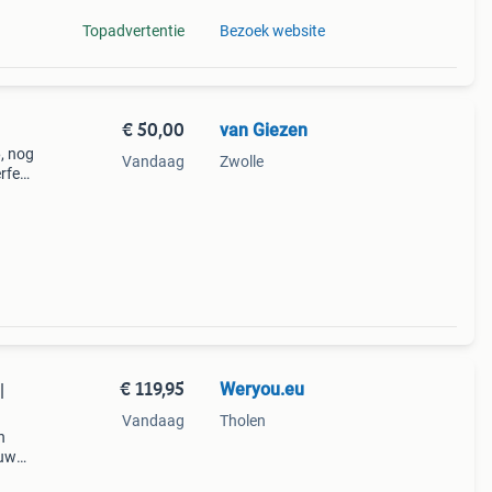
Topadvertentie
Bezoek website
€ 50,00
van Giezen
, nog
Vandaag
Zwolle
erfect
room
€ 119,95
Weryou.eu
|
Vandaag
Tholen
n
ouw
an de