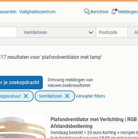
waarden
Veiligheidscentrum
Berichten
Meldingen
Ventilatoren
A
217 resultaten
voor 'plafondventilator met lamp'
Ontvang meldingen van
r je zoekopdracht
nieuwe zoekresultaten
Apparatuur
Ventilatoren
Verwijder filters
Plafondventilator met Verlichting | RGB 
Afstandsbediening
Vandaag besteld = 20 euro korting + morgen i