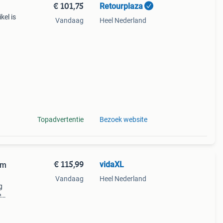
€ 101,75
Retourplaza
kel is
Vandaag
Heel Nederland
ant
g.
Topadvertentie
Bezoek website
€ 115,99
vidaXL
cm
Vandaag
Heel Nederland
g
e
n
ecte