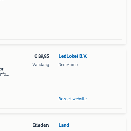
€ 89,95
LedLoket B.V.
Vandaag
Denekamp
or -
mfort
kke
aken
Bezoek website
Bieden
Land