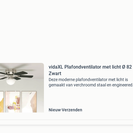
vidaXL Plafondventilator met licht Ø 8
Zwart
Deze moderne plafondventilator met licht is
gemaakt van verchroomd staal en engineered
wood. Hij is ideaal voor binnen in de woonkam
biedt 3 snelheden voor een verstelbare luchts
met een str
Nieuw
Verzenden