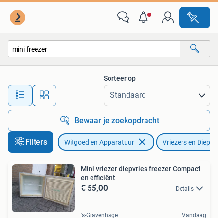
Vriezers en Diepvrieskisten
Sorteer op
Alle afstanden…
Bewaar je zoekopdracht
Filters
Witgoed en Apparatuur
Vriezers en Diepvr
Mini vriezer diepvries freezer Compact
en efficiënt
€ 55,00
Details
's-Gravenhage
Vandaag