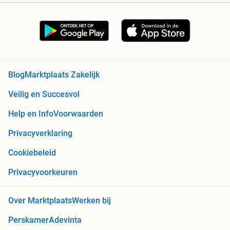
Blog
Marktplaats Zakelijk
Veilig en Succesvol
Help en Info
Voorwaarden
Privacyverklaring
Cookiebeleid
Privacyvoorkeuren
Over Marktplaats
Werken bij
Perskamer
Adevinta