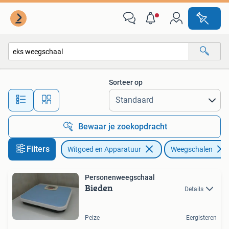
Weegschalen
Sorteer op
Alle afstanden…
Bewaar je zoekopdracht
Filters
Witgoed en Apparatuur
Weegschalen
Personenweegschaal
Bieden
Details
Peize
Eergisteren