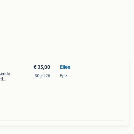
€ 35,00
Ellen
kende
30 jul 26
Epe
ed
 en
ald i