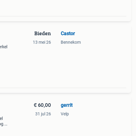
Bieden
Castor
13 mei 26
Bennekom
rkel
verder
€ 60,00
gerrit
31 jul 26
Velp
el
og.