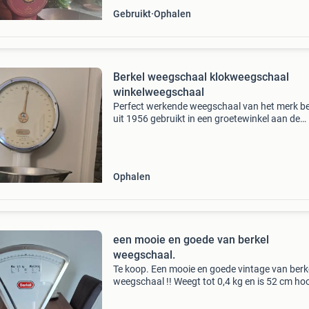
Gebruikt
Ophalen
Berkel weegschaal klokweegschaal
winkelweegschaal
Perfect werkende weegschaal van het merk be
uit 1956 gebruikt in een groetewinkel aan de
achterzijde zit een barst in het glas (zie foto) 
in perfecte staat weegt tot 2x 3 kg= 6 kg
weegschaa
Ophalen
een mooie en goede van berkel
weegschaal.
Te koop. Een mooie en goede vintage van berk
weegschaal !! Weegt tot 0,4 kg en is 52 cm ho
Vraagprijs, €60,-