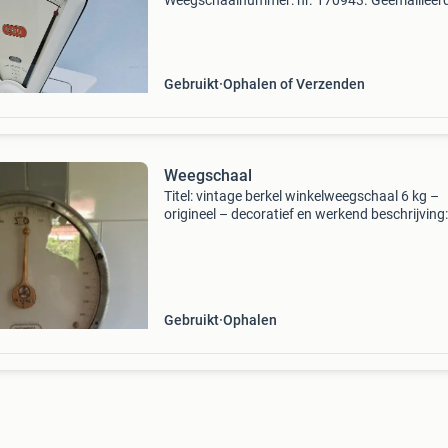
Weegschaalnummer: nr. 170943. Geëmailleer
weegschaal van het merk berkel. Met opdruk
embleem/wapen: stella duce weegvermogen: 
1/2 kg (500 gram). Weegberei
Gebruikt
Ophalen of Verzenden
Weegschaal
Titel: vintage berkel winkelweegschaal 6 kg –
origineel – decoratief en werkend beschrijving:
koop aangeboden: een originele berkel
winkelweegschaal, type bg, met een
weegvermogen van 6 kg. Deze kl
Gebruikt
Ophalen