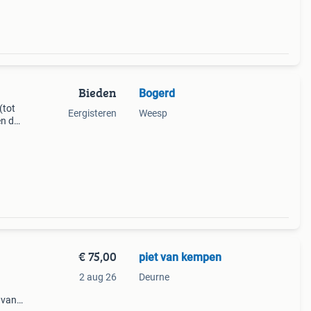
Bieden
Bogerd
(tot
Eergisteren
Weesp
en dat
. Je
amm
€ 75,00
piet van kempen
2 aug 26
Deurne
 van