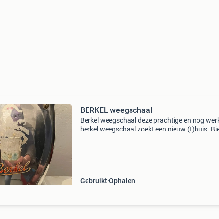
BERKEL weegschaal
Berkel weegschaal deze prachtige en nog wer
berkel weegschaal zoekt een nieuw (t)huis. Bi
een mooie prijs en hij is van u. Hij is loei-zwaar
daarom alleen op te halen. Kan worden opgeha
Gebruikt
Ophalen