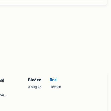
Bieden
Roel
aal
3 aug 26
Heerlen
 van