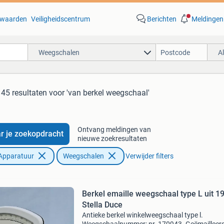
waarden
Veiligheidscentrum
Berichten
Meldingen
Weegschalen
A
45 resultaten
voor 'van berkel weegschaal'
Ontvang meldingen van
r je zoekopdracht
nieuwe zoekresultaten
Apparatuur
Weegschalen
Verwijder filters
Berkel emaille weegschaal type L uit 19
Stella Duce
Antieke berkel winkelweegschaal type l.