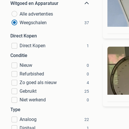
Witgoed en Apparatuur
Alle advertenties
Weegschalen
37
Direct Kopen
Direct Kopen
1
Conditie
Nieuw
0
Refurbished
0
Zo goed als nieuw
4
Gebruikt
25
Niet werkend
0
Type
Analoog
22
Digitaal
1