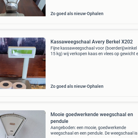
Zo goed als nieuw
Ophalen
Kassaweegschaal Avery Berkel X202
Fijne kassaweegschaal voor (boerderij)winkel 
15 kg) wij verkopen kaas en vlees op gewicht 
is ideaal met deze kassa. Van 1 gram tot 15 kg
kunt ook artikelen met vaste prijs voorprogr
Zo goed als nieuw
Ophalen
Mooie goedwerkende weegschaal en
pendule
Aangeboden: een mooie, goedwerkende
weegschaal en een pendule. De weegschaal is