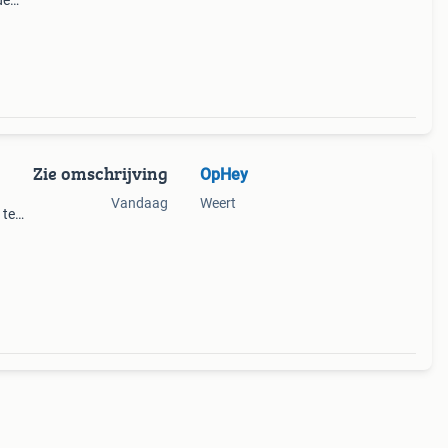
de
tot
Zie omschrijving
OpHey
Vandaag
Weert
 te