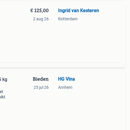
€ 125,00
Ingrid van Kesteren
2 aug 26
Rotterdam
Bieden
HG Vina
5 kg
25 jul 26
Arnhem
et
ikt.