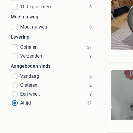
100 kg of meer
0
Moet nu weg
Moet nu weg
0
Levering
Ophalen
37
Verzenden
9
Aangeboden sinds
Vandaag
2
Gisteren
2
Een week
9
Altijd
37