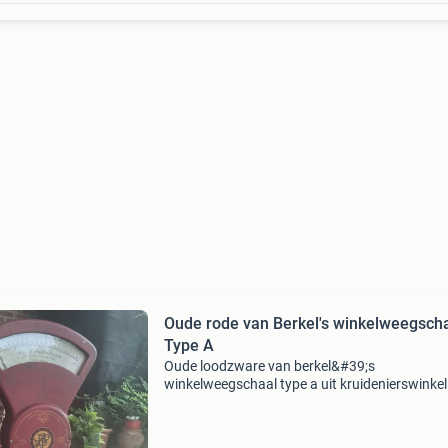
Oude rode van Berkel's winkelweegsch
Type A
Oude loodzware van berkel&#39;s
winkelweegschaal type a uit kruidenierswinkel
m&#39;n overgrootoma.