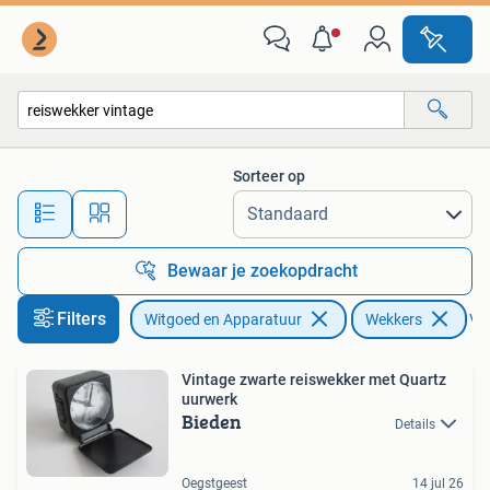
Wekkers
Sorteer op
Alle afstanden…
Bewaar je zoekopdracht
Filters
Witgoed en Apparatuur
Wekkers
Ver
Vintage zwarte reiswekker met Quartz
uurwerk
Bieden
Details
Oegstgeest
14 jul 26