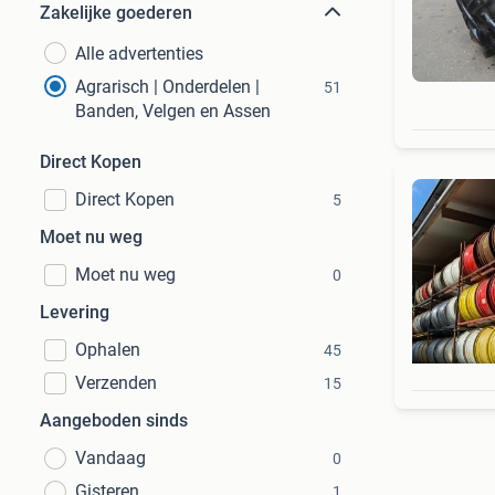
Zakelijke goederen
Alle advertenties
Agrarisch | Onderdelen |
51
Banden, Velgen en Assen
Direct Kopen
Direct Kopen
5
Moet nu weg
Moet nu weg
0
Levering
Ophalen
45
Verzenden
15
Aangeboden sinds
Vandaag
0
Gisteren
1