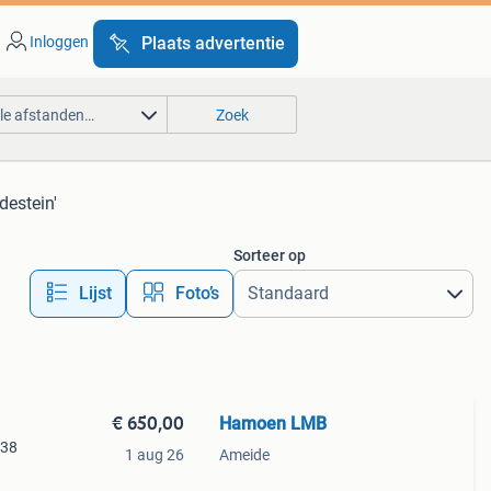
Inloggen
Plaats advertentie
lle afstanden…
Zoek
destein'
Sorteer op
Lijst
Foto’s
€ 650,00
Hamoen LMB
-38
1 aug 26
Ameide