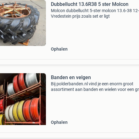
Dubbellucht 13.6R38 5 ster Molcon
Molcon dubbellucht 5-ster molcon 13.6-38 12
Vredestein prijs zoals set er ligt
Ophalen
Banden en velgen
Bij polderbanden.nl vind je een enorm groot
assortiment aan banden en wielen voor een g
diversiteit aan landbouwvoertuigen. Van gebr
tot aan eerste montage landbouwbanden en -
wielen. Als spec
Ophalen