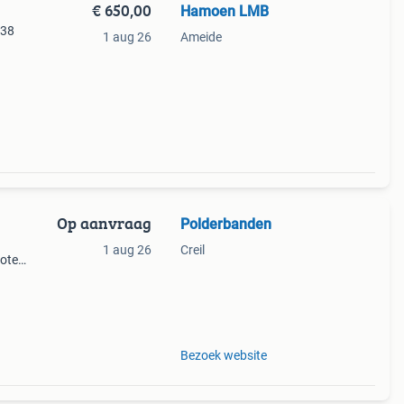
€ 650,00
Hamoen LMB
-38
1 aug 26
Ameide
Op aanvraag
Polderbanden
1 aug 26
Creil
rote
uikte
Bezoek website