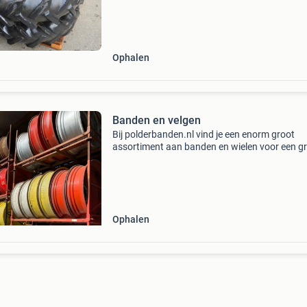
Ophalen
Banden en velgen
Bij polderbanden.nl vind je een enorm groot
assortiment aan banden en wielen voor een g
diversiteit aan landbouwvoertuigen. Van gebr
tot aan eerste montage landbouwbanden en -
wielen. Als spec
Ophalen