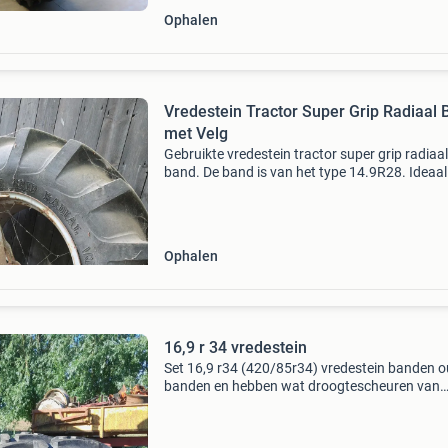
Ophalen
Vredestein Tractor Super Grip Radiaal
met Velg
Gebruikte vredestein tractor super grip radiaal
band. De band is van het type 14.9R28. Ideaal
vervanging, dubbellucht of als reserveonderde
Op de velgen zit wel roest en de band heeft
gebruiks
Ophalen
16,9 r 34 vredestein
Set 16,9 r34 (420/85r34) vredestein banden 
banden en hebben wat droogtescheuren van
binnen geen scheuren te zien