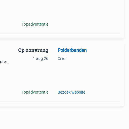
Topadvertentie
Op aanvraag
Polderbanden
1 aug 26
Creil
rote
uikte
Topadvertentie
Bezoek website