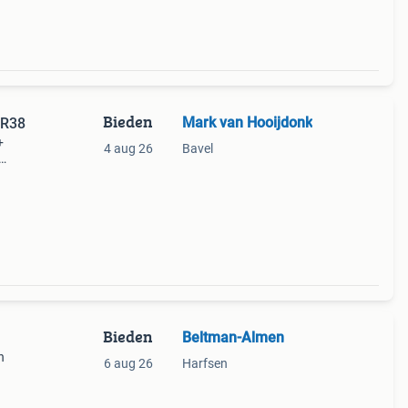
Bieden
Mark van Hooijdonk
 R38
+
4 aug 26
Bavel
resse
Bieden
Beltman-Almen
n
6 aug 26
Harfsen