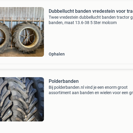
Dubbellucht banden vredestein voor tra
Twee vredestein dubbellucht banden tractor g
banden, maat 13.6-38 5 Ster molcom
Ophalen
Polderbanden
Bij polderbanden.nl vind je een enorm groot
assortiment aan banden en wielen voor een g
diversiteit aan landbouwvoertuigen. Van gebr
tot aan eerste montage landbouwbanden en -
wielen. Als spec