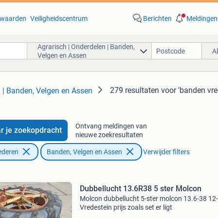
waarden
Veiligheidscentrum
Berichten
Meldingen
Agrarisch | Onderdelen | Banden,
A
Velgen en Assen
279 resultaten
voor 'banden vre
n | Banden, Velgen en Assen
Ontvang meldingen van
r je zoekopdracht
nieuwe zoekresultaten
ederen
Banden, Velgen en Assen
Verwijder filters
Dubbellucht 13.6R38 5 ster Molcon
Molcon dubbellucht 5-ster molcon 13.6-38 12
Vredestein prijs zoals set er ligt