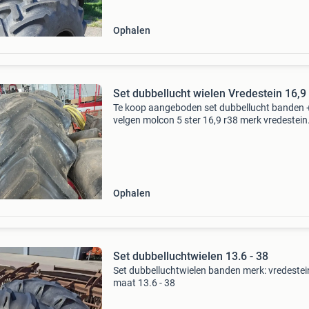
Ophalen
Set dubbellucht wielen Vredestein 16,9
Te koop aangeboden set dubbellucht banden 
velgen molcon 5 ster 16,9 r38 merk vredestein
banden nog in nette staat voor vragen of inte
graag bellen. 0620071105
Ophalen
Set dubbelluchtwielen 13.6 - 38
Set dubbelluchtwielen banden merk: vredestei
maat 13.6 - 38