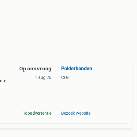
Op aanvraag
Polderbanden
1 aug 26
Creil
rote
uikte
Topadvertentie
Bezoek website