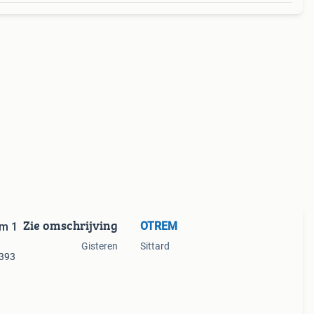
Zie omschrijving
OTREM
mm 1
Gisteren
Sittard
9393