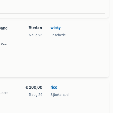
Bieden
wicky
 Band
6 aug 26
Enschede
 voor
el.
€ 200,00
rico
oudere
5 aug 26
Sijbekarspel