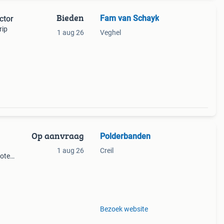
Bieden
Fam van Schayk
ctor
rip
1 aug 26
Veghel
Op aanvraag
Polderbanden
1 aug 26
Creil
rote
uikte
Bezoek website