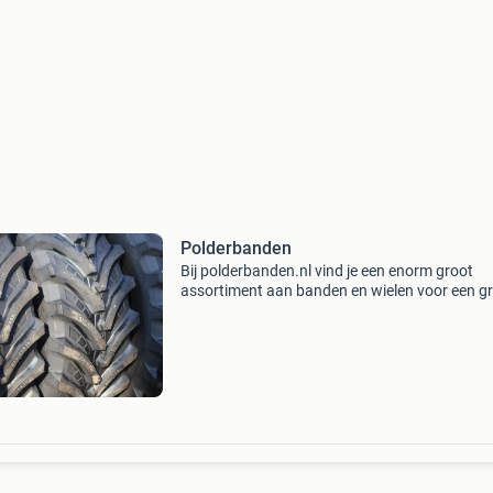
Polderbanden
Bij polderbanden.nl vind je een enorm groot
assortiment aan banden en wielen voor een g
diversiteit aan landbouwvoertuigen. Van gebr
tot aan eerste montage landbouwbanden en -
wielen. Als spec