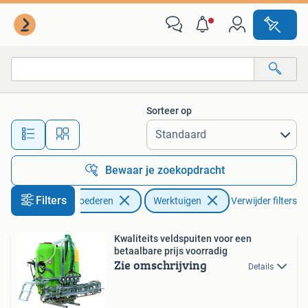
Agrarisch | Werktuigen
Sorteer op
Alle afstanden…
Bewaar je zoekopdracht
Filters
Zakelijke goederen
Werktuigen
Verwijder filters
Kwaliteits veldspuiten voor een
betaalbare prijs voorradig
Zie omschrijving
Details