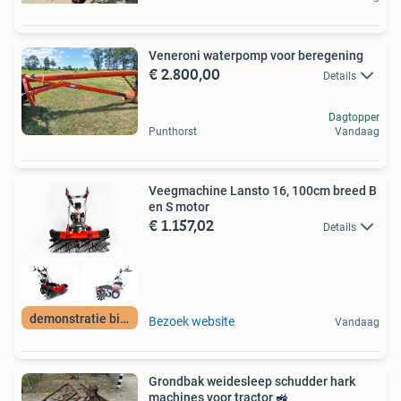
Veneroni waterpomp voor beregening
€ 2.800,00
Details
Dagtopper
Punthorst
Vandaag
Veegmachine Lansto 16, 100cm breed B
en S motor
€ 1.157,02
Details
demonstratie bij U
Bezoek website
Vandaag
Grondbak weidesleep schudder hark
machines voor tractor 🚜