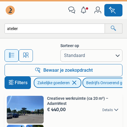
Bedrijfs Onroerend goed
Sorteer op
Alle afstanden…
Bewaar je zoekopdracht
Filters
Zakelijke goederen
Bedrijfs Onroerend goe
Creatieve werkruimte (ca 20 m²) –
AdamWest
€ 440,00
Details