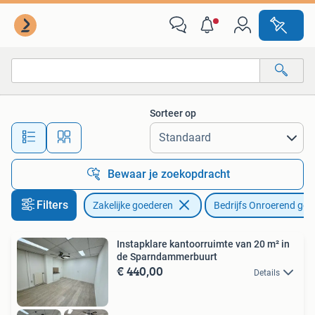
Bedrijfs Onroerend goed
Sorteer op
Alle afstanden…
Bewaar je zoekopdracht
Filters
Zakelijke goederen
Bedrijfs Onroerend goe
Instapklare kantoorruimte van 20 m² in
de Sparndammerbuurt
€ 440,00
Details