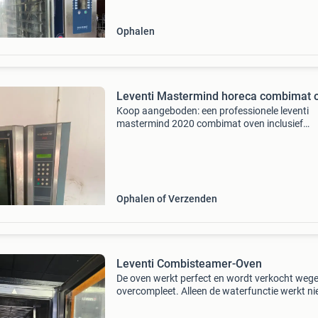
Ophalen
Leventi Mastermind horeca combimat 
Koop aangeboden: een professionele leventi
mastermind 2020 combimat oven inclusief
onderstel, ideaal voor de horeca. Dit is een ro
en betrouwbaar apparaat, perfect voor bakker
restaurants en
Ophalen of Verzenden
Leventi Combisteamer-Oven
De oven werkt perfect en wordt verkocht weg
overcompleet. Alleen de waterfunctie werkt ni
meer. De oven is verder in goede staat en kan
uitstekend gebruikt worden voor