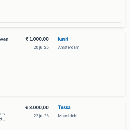
€ 1.000,00
kasri
oven
20 jul 26
Amsterdam
buust
ijen,
€ 3.000,00
Tessa
ens
22 jul 26
Maastricht
et