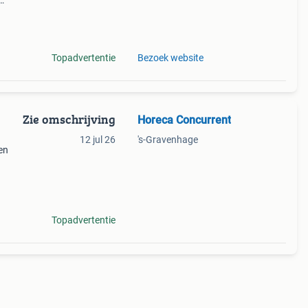
 15x
 en
Topadvertentie
Bezoek website
Zie omschrijving
Horeca Concurrent
12 jul 26
's-Gravenhage
en
teit:
te
Topadvertentie