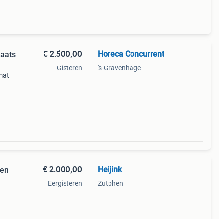
€ 2.500,00
Horeca Concurrent
laats
Gisteren
's-Gravenhage
mat
 mk3
€ 2.000,00
Heijink
ven
Eergisteren
Zutphen
tvrij