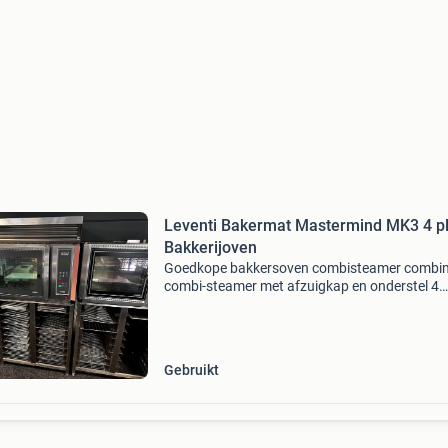
Leventi Bakermat Mastermind MK3 4 p
Bakkerijoven
Goedkope bakkersoven combisteamer combi
combi-steamer met afzuigkap en onderstel 4
niveaus en 60x40 professionele horeca oven
refurbished goed werkende leventi bakermat
mastermind 4 plaats spec
Gebruikt