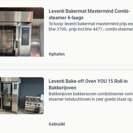
Leventi Bakermat Mastermind Combi-
steamer 6-laags
Te koop: leventi bakermat mastermind prijs ex
btw 3700,- prijs incl btw 4477,- combi-steamer
bm mm q2.2, Uit 2010. Deze professionele ove
ideaal voor bakkerijen en horeca. Inclusief aan
Ophalen
Leventi Bake-off Oven YOU 15 Roll-in
Bakkerijoven
Bakkerijoven bakkersoven combisteamer com
steamer heteluchtoven in zeer goede staat op
voorraad bake-off oven leventi you 15 roll-in -
en 40x60 - 36kw/400v - incl. Onderstel, trolley
afzuigka
Gebruikt