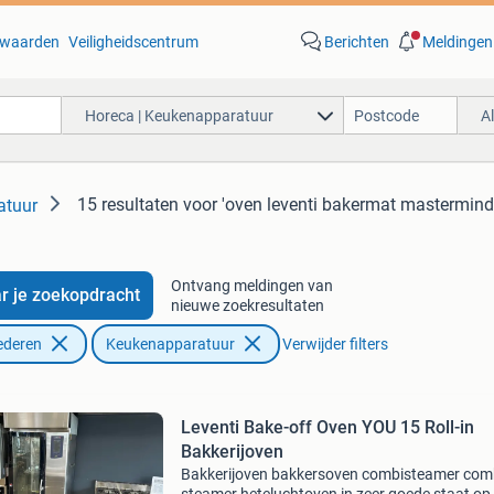
waarden
Veiligheidscentrum
Berichten
Meldingen
Horeca | Keukenapparatuur
A
15 resultaten
voor 'oven leventi bakermat mastermind
atuur
Ontvang meldingen van
r je zoekopdracht
nieuwe zoekresultaten
ederen
Keukenapparatuur
Verwijder filters
Leventi Bake-off Oven YOU 15 Roll-in
Bakkerijoven
Bakkerijoven bakkersoven combisteamer com