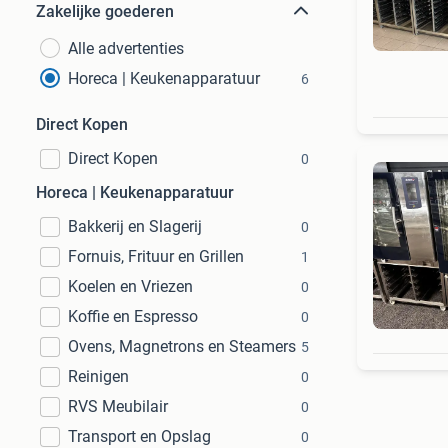
Zakelijke goederen
Alle advertenties
Horeca | Keukenapparatuur
6
Direct Kopen
Direct Kopen
0
Horeca | Keukenapparatuur
Bakkerij en Slagerij
0
Fornuis, Frituur en Grillen
1
Koelen en Vriezen
0
Koffie en Espresso
0
Ovens, Magnetrons en Steamers
5
Reinigen
0
RVS Meubilair
0
Transport en Opslag
0