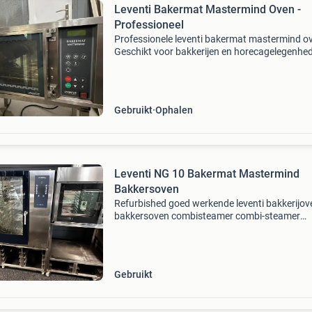
Leventi Bakermat Mastermind Oven -
Professioneel
Professionele leventi bakermat mastermind o
Geschikt voor bakkerijen en horecagelegenhe
In goede staat en klaar voor gebruik. Model 
2pg, 3.5Kw, 220-240v. Waterdruk 150-500 kpa
Serienumm
Gebruikt
Ophalen
Leventi NG 10 Bakermat Mastermind
Bakkersoven
Refurbished goed werkende leventi bakkerijov
bakkersoven combisteamer combi-steamer
professionele horeca oven specificaties: capaci
10 niveaus 60x40cm (en) functies: stomen, he
lucht/convecti
Gebruikt