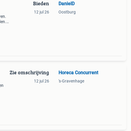
Bieden
DanielD
12 jul 26
Oostburg
ven.
den.
bm mm
.
Zie omschrijving
Horeca Concurrent
12 jul 26
's-Gravenhage
en
teit:
te