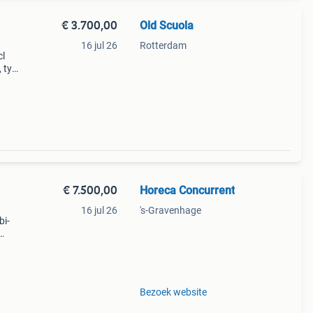
€ 3.700,00
Old Scuola
16 jul 26
Rotterdam
cl
, type
n is
- e
€ 7.500,00
Horeca Concurrent
16 jul 26
's-Gravenhage
bi-
 15x
 en
Bezoek website