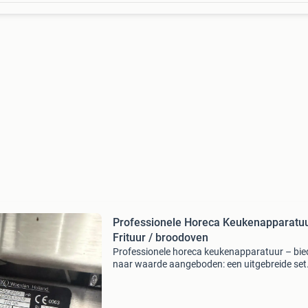
Professionele Horeca Keukenapparatuu
Frituur / broodoven
Professionele horeca keukenapparatuur – bi
naar waarde aangeboden: een uitgebreide set
professionele horeca keukenapparatuur, ideaa
voor restaurants, snackbars, cafés, hotels of
cateringbedrijven