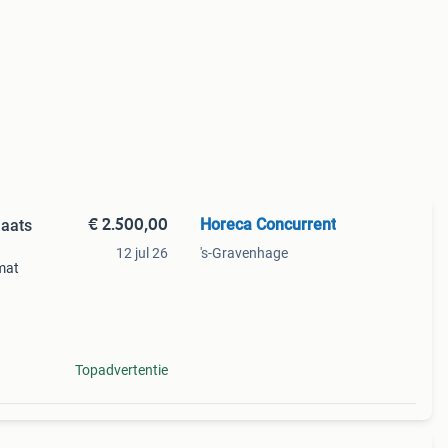
€ 2.500,00
Horeca Concurrent
laats
12 jul 26
's-Gravenhage
mat
 mk3
Topadvertentie