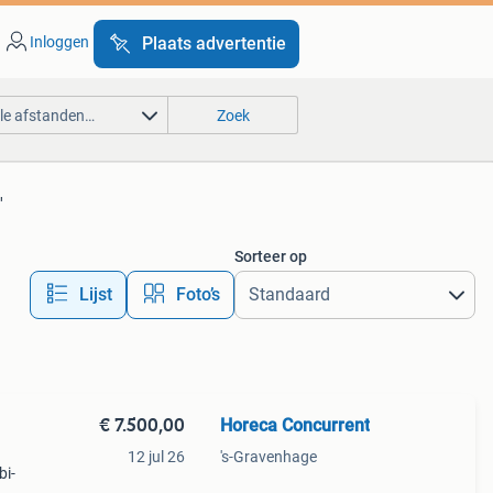
Inloggen
Plaats advertentie
lle afstanden…
Zoek
'
Sorteer op
Lijst
Foto’s
€ 7.500,00
Horeca Concurrent
12 jul 26
's-Gravenhage
bi-