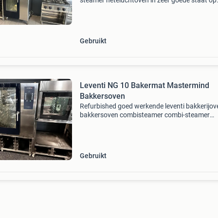
steamer heteluchtoven in zeer goede staat op
voorraad bake-off oven leventi you 15 roll-in -
en 40x60 - 36kw/400v - incl. Onderstel, trolley
afzuigka
Gebruikt
Leventi NG 10 Bakermat Mastermind
Bakkersoven
Refurbished goed werkende leventi bakkerijov
bakkersoven combisteamer combi-steamer
professionele horeca oven specificaties: capaci
10 niveaus 60x40cm (en) functies: stomen, he
lucht/convecti
Gebruikt