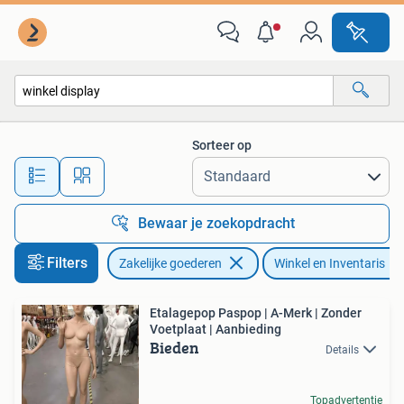
Kantoor en Winkelinrichting | Winkel en Inventaris
Sorteer op
Alle afstanden…
Bewaar je zoekopdracht
Filters
Zakelijke goederen
Winkel en Inventaris
Etalagepop Paspop | A-Merk | Zonder
Voetplaat | Aanbieding
Bieden
Details
Topadvertentie