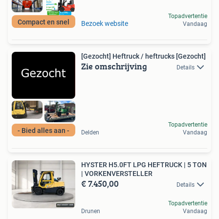
Topadvertentie
Compact en snel
Bezoek website
Vandaag
[Gezocht] Heftruck / heftrucks [Gezocht]
Zie omschrijving
Details
Topadvertentie
- Bied alles aan -
Delden
Vandaag
HYSTER H5.0FT LPG HEFTRUCK | 5 TON
| VORKENVERSTELLER
€ 7.450,00
Details
Topadvertentie
Drunen
Vandaag