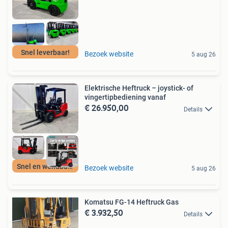
Snel leverbaar!
Bezoek website
5 aug 26
Elektrische Heftruck – joystick- of
vingertipbediening vanaf
€ 26.950,00
Details
Snel en wendbaar
Bezoek website
5 aug 26
Komatsu FG-14 Heftruck Gas
€ 3.932,50
Details