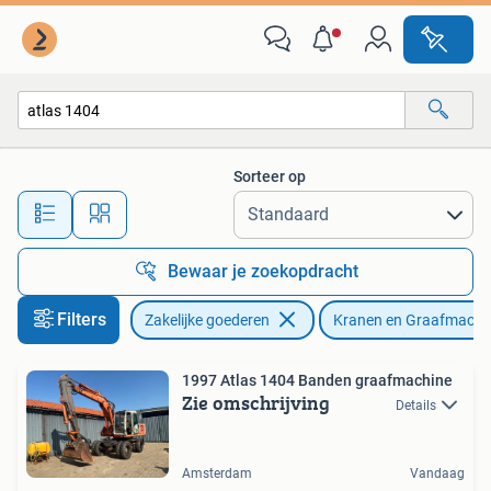
Machines en Bouw | Kranen en Graafmachines
Sorteer op
Alle afstanden…
Bewaar je zoekopdracht
Filters
Zakelijke goederen
Kranen en Graafmachi
1997 Atlas 1404 Banden graafmachine
Zie omschrijving
Details
Amsterdam
Vandaag