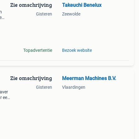
Zie omschrijving
Takeuchi Benelux
n
Gisteren
Zeewolde
e
Bel
Topadvertentie
Bezoek website
Zie omschrijving
Meerman Machines B.V.
Gisteren
Vlaardingen
raver
r een
hines