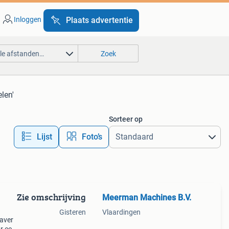
Inloggen
Plaats advertentie
lle afstanden…
Zoek
len'
Sorteer op
Lijst
Foto’s
Zie omschrijving
Meerman Machines B.V.
Gisteren
Vlaardingen
raver