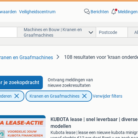
waarden
Veiligheidscentrum
Berichten
Meldingen
Machines en Bouw | Kranen en
A
Graafmachines
108 resultaten
voor 'kraan onderde
ranen en Graafmachines
Ontvang meldingen van
r je zoekopdracht
nieuwe zoekresultaten
ederen
Kranen en Graafmachines
Verwijder filters
KUBOTA lease | snel leverbaar | diverse
modellen
Kubota lease | lease een nieuwe kubota minig