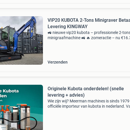
VIP20 KUBOTA 2-Tons Minigraver Betaal
Levering KINGWAY
🚜 nieuwe vip20 kubota – professionele 2-ton
minigraafmachine 🚜 🔥 zomeractie – nu €16
Netto (0% btw factuur voor ondernemers)🔥 ⚠
maar 2 machines op voorraad – op =
Verzenden
Originele Kubota onderdelen! (snelle
levering + advies)
Wie zijn wij? Meerman machines is sinds 1979
officiële importeur van kubota in nederland. V
onze vestiging in vlaardingen staat een hecht 
enthousiast team dagelijks klaar om u te voor