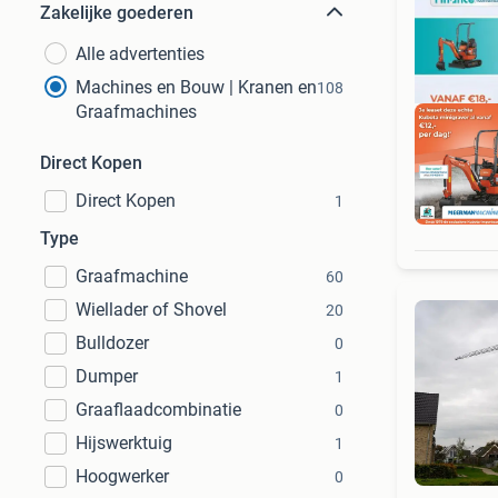
Zakelijke goederen
Alle advertenties
Machines en Bouw | Kranen en
108
Graafmachines
Direct Kopen
Direct Kopen
1
Erk
Type
Graafmachine
60
Wiellader of Shovel
20
Bulldozer
0
Dumper
1
Graaflaadcombinatie
0
Hijswerktuig
1
Hoogwerker
0