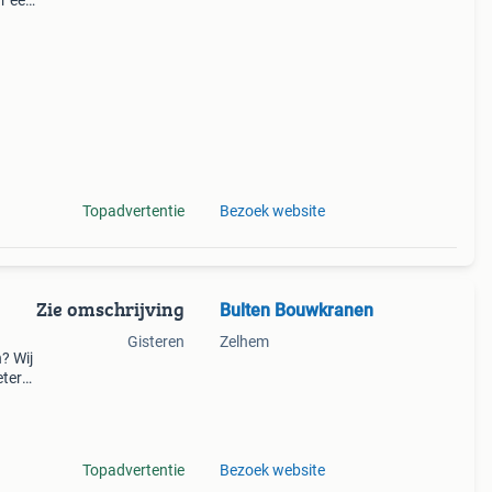
r een
hines
Topadvertentie
Bezoek website
Zie omschrijving
Bulten Bouwkranen
Gisteren
Zelhem
? Wij
ter
er. De
Topadvertentie
Bezoek website