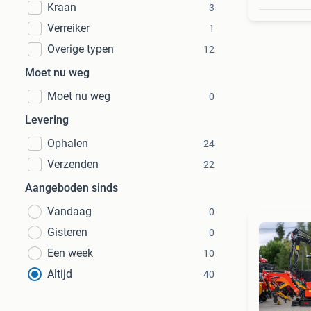
Kraan
3
Verreiker
1
Overige typen
12
Moet nu weg
Moet nu weg
0
Levering
Ophalen
24
Verzenden
22
Aangeboden sinds
Vandaag
0
Gisteren
0
Een week
10
Altijd
40