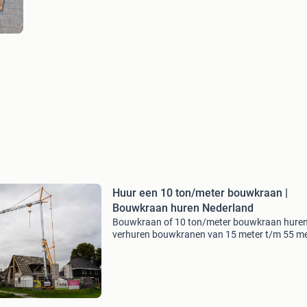
Huur een 10 ton/meter bouwkraan |
Bouwkraan huren Nederland
Bouwkraan of 10 ton/meter bouwkraan huren
verhuren bouwkranen van 15 meter t/m 55 me
gieklengte. Vaste opstelling, elektromobiel
verrijdbaar, met rups onderstel of op aanhang
meeste kran