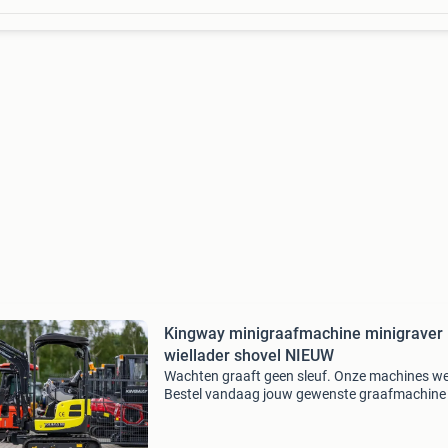
Kingway minigraafmachine minigraver
wiellader shovel NIEUW
Wachten graaft geen sleuf. Onze machines we
Bestel vandaag jouw gewenste graafmachine
wij leveren hem gratis bij jou op locatie. Stap in
start de motor en test de machine zelf. Bevalt 