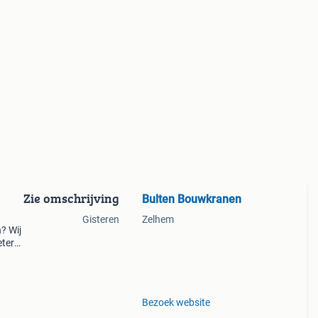
Zie omschrijving
Bulten Bouwkranen
Gisteren
Zelhem
? Wij
ter
er. De
Bezoek website