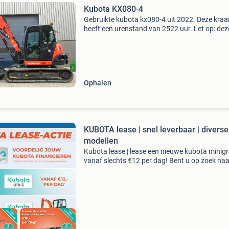
Kubota KX080-4
Gebruikte kubota kx080-4 uit 2022. Deze kraa
heeft een urenstand van 2522 uur. Let op: dez
machine staat bij onze vestiging in zeewolde. 
voor meer informatie met onze collega marco
langebeeke +3
Ophalen
KUBOTA lease | snel leverbaar | diverse
modellen
Kubota lease | lease een nieuwe kubota minig
vanaf slechts €12 per dag! Bent u op zoek naa
nieuwe kubota minigraver ? Bij meerman mac
, officieel importeur van kubota in nederland,