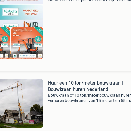
vanaf slechts €12 per dag! Bent u op zoek naa
nieuwe kubota minigraver ? Bij meerman mac
, officieel importeur van kubota in nederland,
end importeur!
Huur een 10 ton/meter bouwkraan |
Bouwkraan huren Nederland
Bouwkraan of 10 ton/meter bouwkraan huren
verhuren bouwkranen van 15 meter t/m 55 me
gieklengte. Vaste opstelling, elektromobiel
verrijdbaar, met rups onderstel of op aanhang
meeste kran