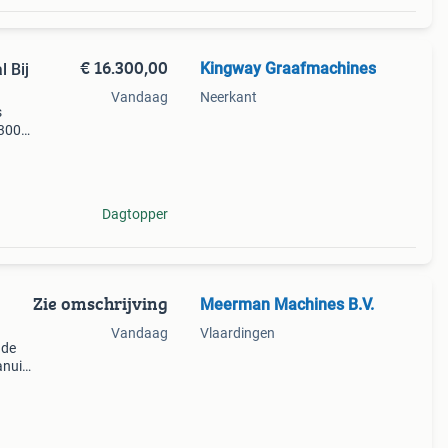
€ 16.300,00
Kingway Graafmachines
 Bij
Vandaag
Neerkant
s
.300
️ nog
Dagtopper
Zie omschrijving
Meerman Machines B.V.
Vandaag
Vlaardingen
 de
anuit
en
zien v