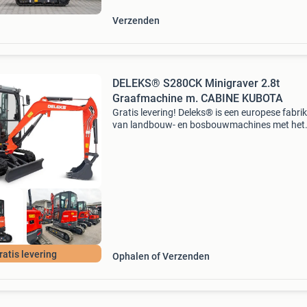
Dan b
Verzenden
DELEKS® S280CK Minigraver 2.8t
Graafmachine m. CABINE KUBOTA
Gratis levering! Deleks® is een europese fabri
van landbouw- en bosbouwmachines met het
hoofdkantoor in italië en vestigingen in frankri
duitsland. Sinds 2002 ontwikkelt en produceer
deleks®
ratis levering
Ophalen of Verzenden