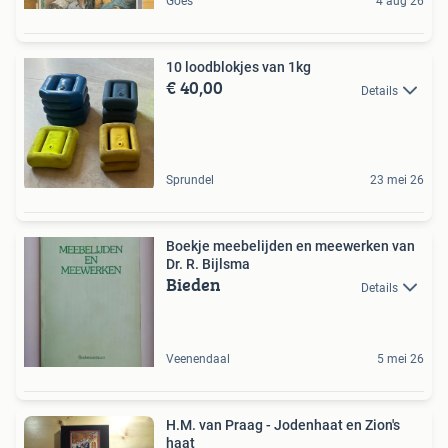
Goes
4 aug 26
10 loodblokjes van 1kg
€ 40,00
Details
Sprundel
23 mei 26
Boekje meebelijden en meewerken van
Dr. R. Bijlsma
Bieden
Details
Veenendaal
5 mei 26
H.M. van Praag - Jodenhaat en Zion's
haat