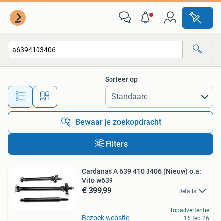
Alle categorieën…
Sorteer op
Alle afstanden…
Bewaar je zoekopdracht
Filters
Cardanas A 639 410 3406 (Nieuw) o.a:
Vito w639
€ 399,99
Details
Topadvertentie
Bezoek website
16 feb 26