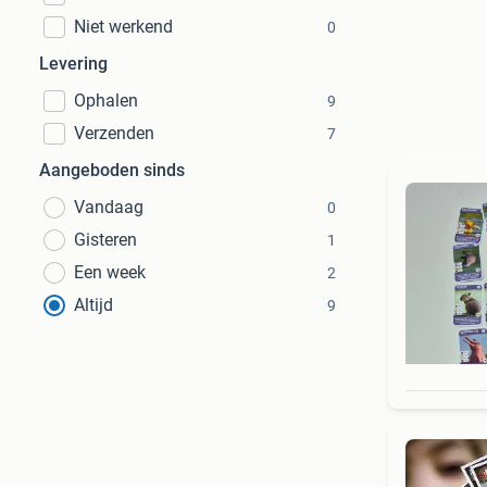
Niet werkend
0
Levering
Ophalen
9
Verzenden
7
Aangeboden sinds
Vandaag
0
Gisteren
1
Een week
2
Altijd
9