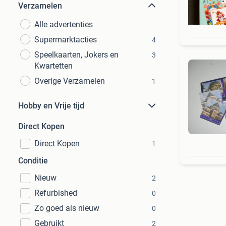
Verzamelen
Alle advertenties
Supermarktacties
4
Speelkaarten, Jokers en
3
Kwartetten
Overige Verzamelen
1
Hobby en Vrije tijd
Direct Kopen
Direct Kopen
1
Conditie
Nieuw
2
Refurbished
0
Zo goed als nieuw
0
Gebruikt
2