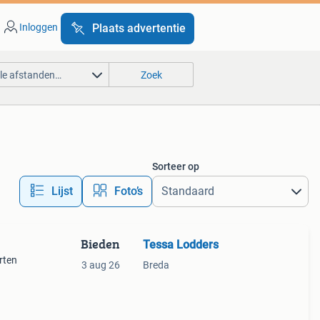
Inloggen
Plaats advertentie
lle afstanden…
Zoek
Sorteer op
Lijst
Foto’s
Bieden
Tessa Lodders
rten
3 aug 26
Breda