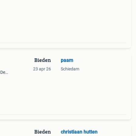
van
Bieden
paam
23 apr 26
Schiedam
 De
 voor
Bieden
christiaan hutten