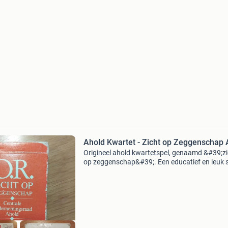
Ahold Kwartet - Zicht op Zeggenschap
Origineel ahold kwartetspel, genaamd &#39;zi
op zeggenschap&#39;. Een educatief en leuk 
over de ondernemingsraad. Compleet en in g
staat. Leuk voor verzamelaars of om te spelen