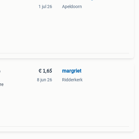
1 jul 26
Apeldoorn
€ 1,65
margriet
e
8 jun 26
Ridderkerk
re