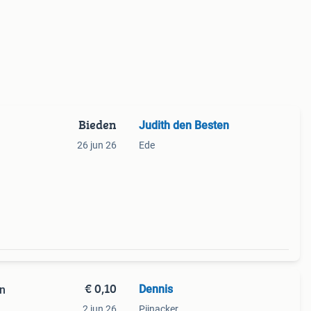
Bieden
Judith den Besten
26 jun 26
Ede
€ 0,10
Dennis
en
2 jun 26
Pijnacker