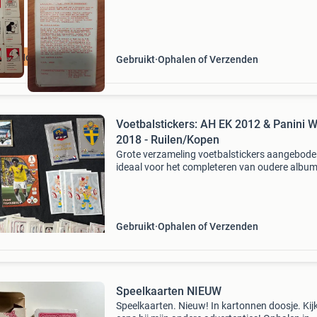
AHold
Gebruikt
Ophalen of Verzenden
Voetbalstickers: AH EK 2012 & Panini 
2018 - Ruilen/Kopen
Grote verzameling voetbalstickers aangebode
ideaal voor het completeren van oudere album
partij bestaat hoofdzakelijk uit de albert heijn 
2012 reeks, aangevuld met officiële panini wk
(
Gebruikt
Ophalen of Verzenden
Speelkaarten NIEUW
Speelkaarten. Nieuw! In kartonnen doosje. Kij