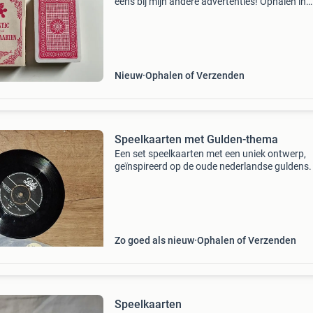
eens bij mijn andere advertenties! Ophalen in
vlissingen of verzenden voor kosten en risico 
de koper.
Nieuw
Ophalen of Verzenden
Speelkaarten met Gulden-thema
Een set speelkaarten met een uniek ontwerp,
geïnspireerd op de oude nederlandse guldens.
kaarten zijn in goede staat en zitten in een
bijpassend doosje. Leuk voor verzamelaars of
een avondje k
Zo goed als nieuw
Ophalen of Verzenden
Speelkaarten