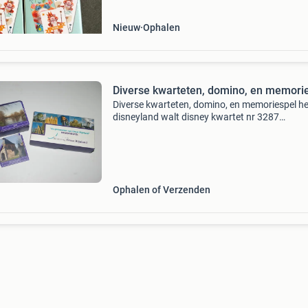
Nieuw
Ophalen
Diverse kwarteten, domino, en memori
Diverse kwarteten, domino, en memoriespel het
disneyland walt disney kwartet nr 3287
sesamstraat zwarte piet kwartet uit 1986
disney&#39;s tarzan kwartet. Het nederlands
bankbiljetten kwarte
Ophalen of Verzenden