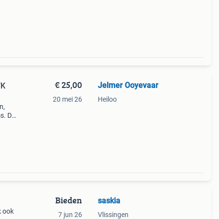
€ 25,00
Jelmer Ooyevaar
WK
20 mei 26
Heiloo
n,
s. De
ek
 2018
Bieden
saskia
k ook
7 jun 26
Vlissingen