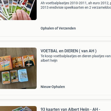
Ah voetbalplaatjes 2010-2011, ah euro 2012, 
2013 eredivisie speelkaarten en 2 verzameldoo
ah 2018-2019, ah 2019-2020 en ah 2020-2021
vraag 10 eurocent per voetbalplaatje.
Ophalen of Verzenden
VOETBAL en DIEREN ( van AH )
Te koop voetbalplaatjes en dieren plaatjes van
albert heijn
Nieuw
Ophalen
93 kaarten van Albert Heijn - AH -