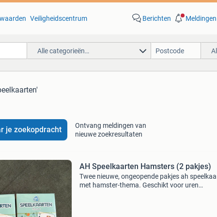
waarden
Veiligheidscentrum
Berichten
Meldingen
Alle categorieën…
A
peelkaarten'
Ontvang meldingen van
r je zoekopdracht
nieuwe zoekresultaten
AH Speelkaarten Hamsters (2 pakjes)
Twee nieuwe, ongeopende pakjes ah speelkaa
met hamster-thema. Geschikt voor uren
speelplezier, ideaal voor kinderen vanaf 6 jaar.
Perfect voor een spelletjesavond of om mee te
nemen op reis.