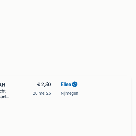
€ 2,50
Elise
 AH
cht
20 mei 26
Nijmegen
spel
oede
! K.