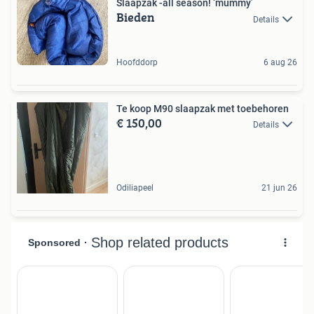
Slaapzak -all season! ‘mummy’
Bieden
Details
Hoofddorp
6 aug 26
Te koop M90 slaapzak met toebehoren
€ 150,00
Details
Odiliapeel
21 jun 26