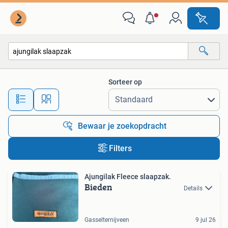
Alle categorieën…
Sorteer op
Alle afstanden…
Bewaar je zoekopdracht
Filters
Ajungilak Fleece slaapzak.
Bieden
Details
Gasselternijveen
9 jul 26