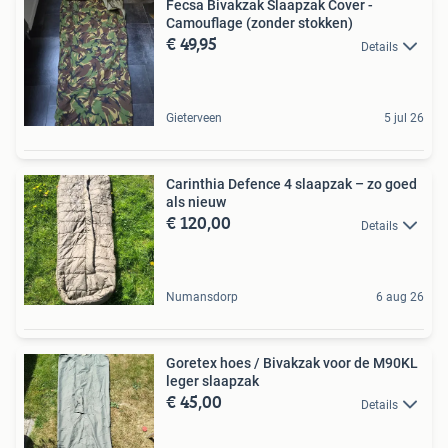
Fecsa Bivakzak Slaapzak Cover -
Camouflage (zonder stokken)
€ 49,95
Details
Gieterveen
5 jul 26
Carinthia Defence 4 slaapzak – zo goed
als nieuw
€ 120,00
Details
Numansdorp
6 aug 26
Goretex hoes / Bivakzak voor de M90KL
leger slaapzak
€ 45,00
Details