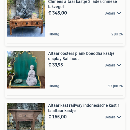
Chinees altaar kastje 3 lades chinese
lakzegel
€ 345,00
Details
Tilburg
2 jul 26
Altaar oosters plank boeddha kastje
display Bali hout
€ 39,95
Details
Tilburg
27 jun 26
Altaar kast railway indonesische kast 1
la altaar kastje
€ 165,00
Details