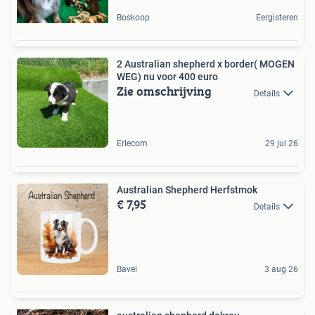
Boskoop
Eergisteren
2 Australian shepherd x border( MOGEN
WEG) nu voor 400 euro
Zie omschrijving
Details
Erlecom
29 jul 26
Australian Shepherd Herfstmok
€ 7,95
Details
Bavel
3 aug 26