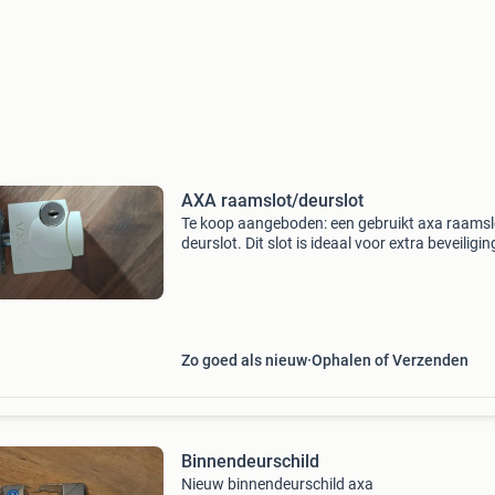
AXA raamslot/deurslot
Te koop aangeboden: een gebruikt axa raamsl
deurslot. Dit slot is ideaal voor extra beveiligi
ramen of deuren. Het is in goede staat en
functioneert naar behoren. Eenvoudig te mon
en b
Zo goed als nieuw
Ophalen of Verzenden
Binnendeurschild
Nieuw binnendeurschild axa