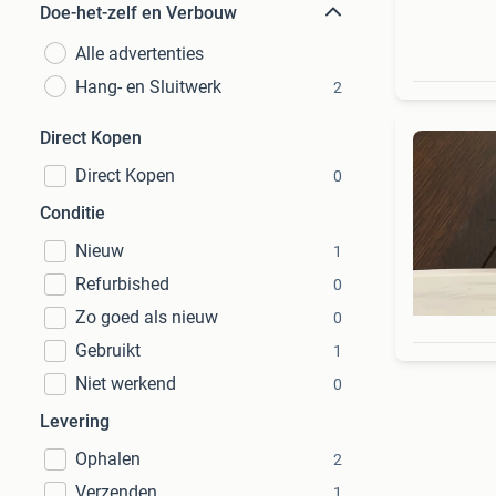
Doe-het-zelf en Verbouw
Alle advertenties
Hang- en Sluitwerk
2
Direct Kopen
Direct Kopen
0
Conditie
Nieuw
1
Refurbished
0
Zo goed als nieuw
0
Gebruikt
1
Niet werkend
0
Levering
Ophalen
2
Verzenden
1