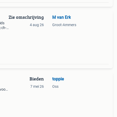
Zie omschrijving
M van Erk
ids
4 aug 26
Groot-Ammers
g ch-
el bij
 z
Bieden
toppie
7 mei 26
Oss
 voor
d van
2