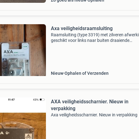
Zo goed als nieuw
Ophalen
Axa veiligheidsraamsluiting
Raamsluiting (type 3319) met zilveren afwerk
geschikt voor links naar buiten draaiende
draairamen en deuren voorzien van slot voorz
van ventilatiestand inbraakwerend (politieke
veilig wone
Nieuw
Ophalen of Verzenden
AXA veiligheidsscharnier. Nieuw in
verpakking
Axa veiligheidsscharnier. Nieuw in verpakking