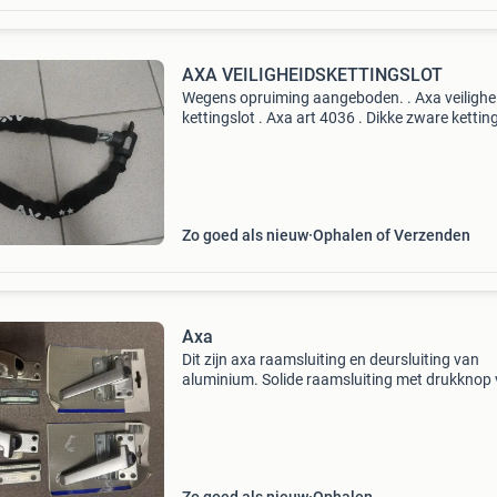
AXA VEILIGHEIDSKETTINGSLOT
Wegens opruiming aangeboden. . Axa veilighe
kettingslot . Axa art 4036 . Dikke zware kettin
95 . Lengte 100cm . Heb er helaas maar 1 sleut
. Bellen mag geen probleem maar liever niet op
Zo goed als nieuw
Ophalen of Verzenden
Axa
Dit zijn axa raamsluiting en deursluiting van
aluminium. Solide raamsluiting met drukknop
vergrendeling. Verhoogt de inbraakwerendhei
ramen en deuren. Geschikt voor draairamen. 
Nieuw in de