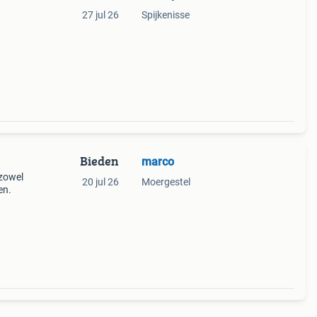
27 jul 26
Spijkenisse
Bieden
marco
 zowel
20 jul 26
Moergestel
en.