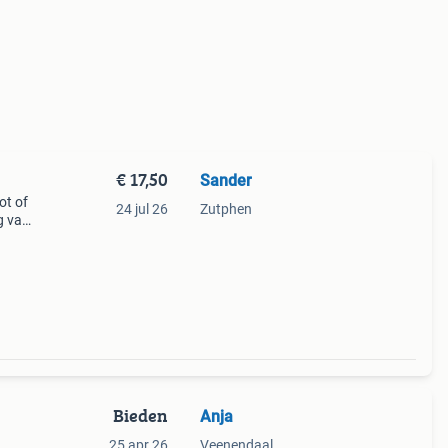
€ 17,50
Sander
ot of
24 jul 26
Zutphen
ng van
teren
Bieden
Anja
25 apr 26
Veenendaal