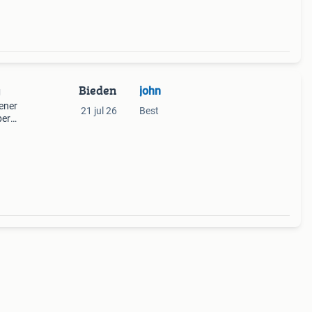
Bieden
john
g
ener
21 jul 26
Best
per