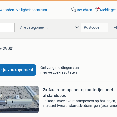
waarden
Veiligheidscentrum
Berichten
Meldingen
Alle categorieën…
A
rv 2900'
Ontvang meldingen van
r je zoekopdracht
nieuwe zoekresultaten
2x Axa raamopener op batterijen met
afstandsbed
Te koop: twee axa raamopeners op batterijen,
inclusief twee afstandsbedieningen (axa remo
2.0 En axa ivana rv 2900). Ideaal voor het
automatisch openen en sluiten van ramen. De