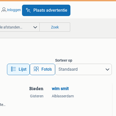
Inloggen
Plaats advertentie
lle afstanden…
Zoek
Sorteer op
Lijst
Foto’s
Bieden
wim smit
Gisteren
Alblasserdam
te