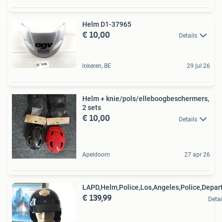
Helm D1-37965
€ 10,00
Details
lokeren, BE
29 jul 26
Helm + knie/pols/elleboogbeschermers,
2 sets
€ 10,00
Details
Apeldoorn
27 apr 26
LAPD,Helm,Police,Los,Angeles,Police,Depa
€ 139,99
Detai