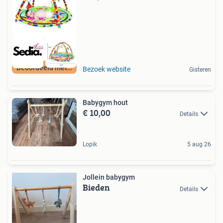
Beoordeeld met 9+
Bezoek website
Gisteren
Babygym hout
€ 10,00
Details
Lopik
5 aug 26
Jollein babygym
Bieden
Details