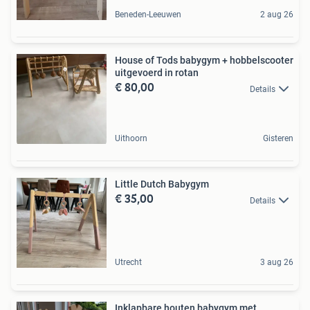
Beneden-Leeuwen
2 aug 26
House of Tods babygym + hobbelscooter
uitgevoerd in rotan
€ 80,00
Details
Uithoorn
Gisteren
Little Dutch Babygym
€ 35,00
Details
Utrecht
3 aug 26
Inklapbare houten babygym met