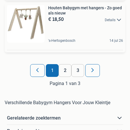
Houten Babygym met hangers - Zo goed
als nieuw
€ 18,50
Details
's-Hertogenbosch
14 jul 26
1
2
3
Pagina 1 van 3
Verschillende Babygym Hangers Voor Jouw Kleintje
Gerelateerde zoektermen