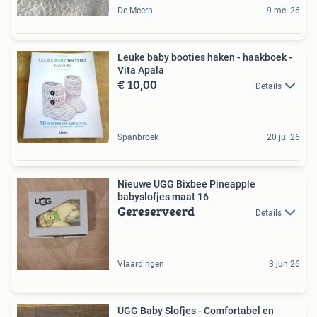
De Meern
9 mei 26
Leuke baby booties haken - haakboek -
Vita Apala
€ 10,00
Details
Spanbroek
20 jul 26
Nieuwe UGG Bixbee Pineapple
babyslofjes maat 16
Gereserveerd
Details
Vlaardingen
3 jun 26
UGG Baby Slofjes - Comfortabel en