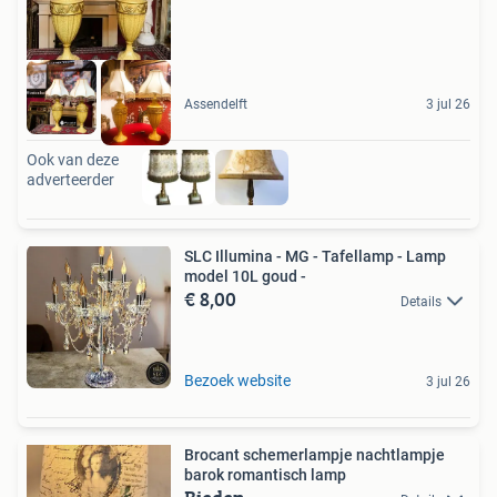
Assendelft
3 jul 26
Ook van deze
adverteerder
SLC Illumina - MG - Tafellamp - Lamp
model 10L goud -
€ 8,00
Details
Bezoek website
3 jul 26
Brocant schemerlampje nachtlampje
barok romantisch lamp