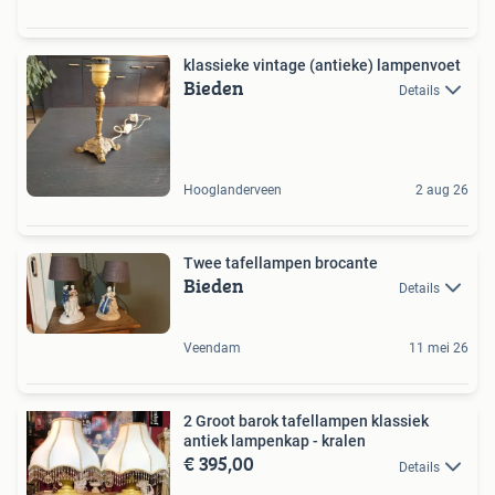
klassieke vintage (antieke) lampenvoet
Bieden
Details
Hooglanderveen
2 aug 26
Twee tafellampen brocante
Bieden
Details
Veendam
11 mei 26
2 Groot barok tafellampen klassiek
antiek lampenkap - kralen
€ 395,00
Details