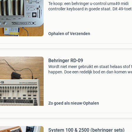
Te koop: een behringer u-control umx49 midi
controller keyboard in goede staat. Dit 49-toe
usb/midi keyboard is ideaal voor zowel begin
als gevorderde muzikanten die een compacte 
veelzijdig
Ophalen of Verzenden
Behringer RD-09
Wordt niet meer gebruikt en staat helaas stof 
happen. Doe een redelijk bod en dan komen we
wel uit.
Zo goed als nieuw
Ophalen
System 100 & 2500 (behringer sets)