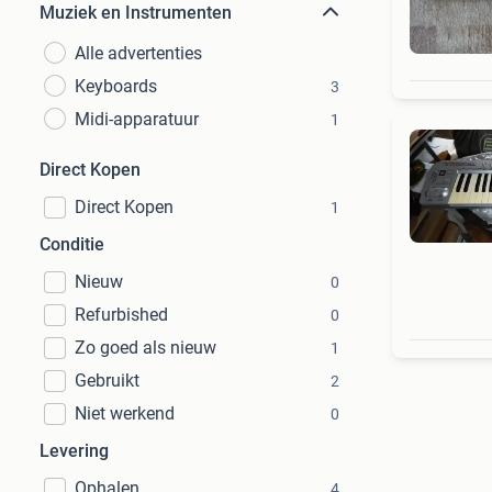
Muziek en Instrumenten
Alle advertenties
Keyboards
3
Midi-apparatuur
1
Direct Kopen
Direct Kopen
1
Conditie
Nieuw
0
Refurbished
0
Zo goed als nieuw
1
Gebruikt
2
Niet werkend
0
Levering
Ophalen
4