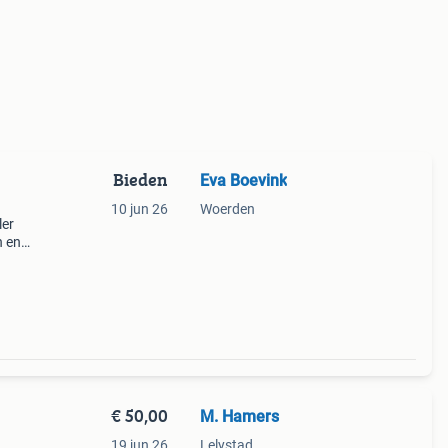
Bieden
Eva Boevink
10 jun 26
Woerden
ler
n en
e
d,
€ 50,00
M. Hamers
19 jun 26
Lelystad