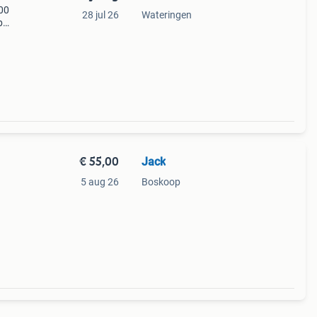
500
28 jul 26
Wateringen
p
k
lver
€ 55,00
Jack
5 aug 26
Boskoop
en.
kunnen