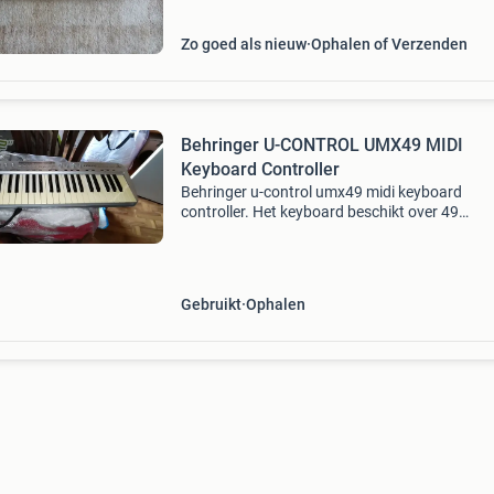
Zo goed als nieuw
Ophalen of Verzenden
Behringer U-CONTROL UMX49 MIDI
Keyboard Controller
Behringer u-control umx49 midi keyboard
controller. Het keyboard beschikt over 49
aanslaggevoelige toetsen, diverse draaiknopp
faders voor het aansturen van software-
instrumenten en effecten.
Gebruikt
Ophalen