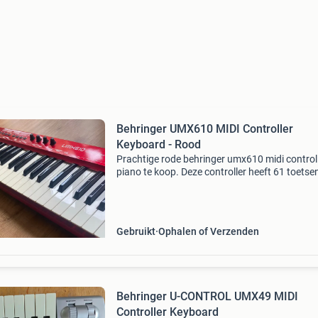
Behringer UMX610 MIDI Controller
Keyboard - Rood
Prachtige rode behringer umx610 midi control
piano te koop. Deze controller heeft 61 toetse
is perfect voor zowel beginners als gevorderd
muzikanten. De controller werkt nog uitsteken
ondank
Gebruikt
Ophalen of Verzenden
Behringer U-CONTROL UMX49 MIDI
Controller Keyboard