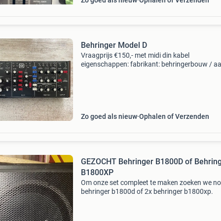
Zo goed als nieuw
Ophalen of Verzenden
Behringer Model D
Vraagprijs €150,- met midi din kabel
eigenschappen: fabrikant: behringerbouw / aa
toetsen: desktop without a keyboardsound
generatie: analogpolyfonie: 1aantall knoppen:
29aantal toetsen: 19mi
Zo goed als nieuw
Ophalen of Verzenden
GEZOCHT Behringer B1800D of Behrin
B1800XP
Om onze set compleet te maken zoeken we no
behringer b1800d of 2x behringer b1800xp.