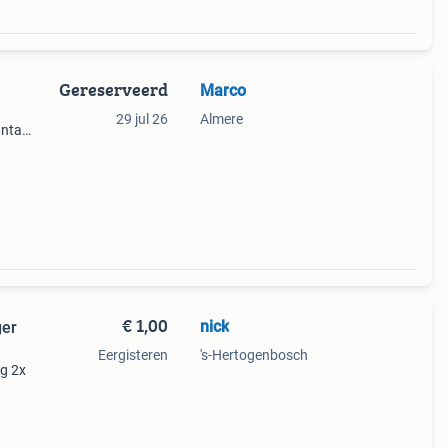
Gereserveerd
Marco
29 jul 26
Almere
ntal
€ 1,00
nick
ger
Eergisteren
's-Hertogenbosch
g 2x