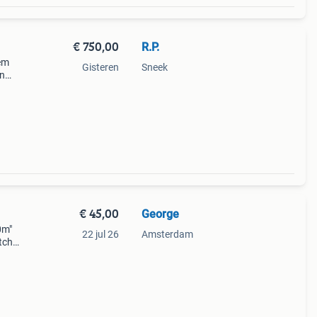
€ 750,00
R.P.
em
Gisteren
Sneek
in
re
€ 45,00
George
0m"
22 jul 26
Amsterdam
atched
ctable