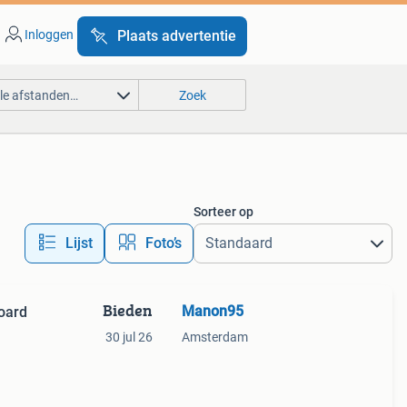
Inloggen
Plaats advertentie
lle afstanden…
Zoek
Sorteer op
Lijst
Foto’s
Bieden
Manon95
oard
30 jul 26
Amsterdam
foto)