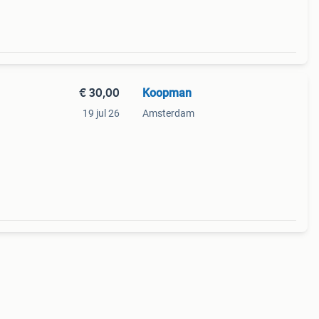
€ 30,00
Koopman
19 jul 26
Amsterdam
en en