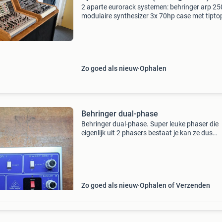
2 aparte eurorack systemen: behringer arp 2
modulaire synthesizer 3x 70hp case met tipto
audio uzeus voeding en boost adapter. Degelij
gebouwde case van aluminium en bamboe. (Si
finish) zie m
Zo goed als nieuw
Ophalen
Behringer dual-phase
Behringer dual-phase. Super leuke phaser die
eigenlijk uit 2 phasers bestaat je kan ze dus
stapelen ook leslie achtige sounds zijn te mak
Ongelofelijk hoe ze dit voor dit geld in elkaar 
zett
Zo goed als nieuw
Ophalen of Verzenden