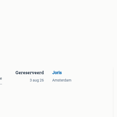
Gereserveerd
Joris
de
3 aug 26
Amsterdam
aat