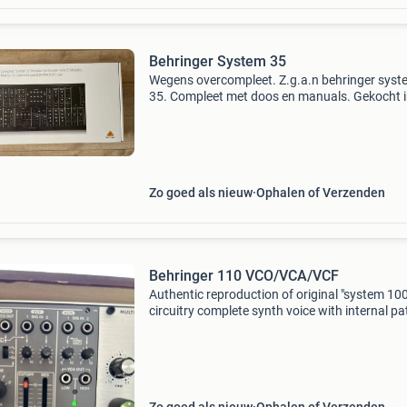
Behringer System 35
Wegens overcompleet. Z.g.a.n behringer syst
35. Compleet met doos en manuals. Gekocht 
maart 2025. Mag weg ivm met aanschaf ande
synth. Bij voorkeur ophalen (meerdere foto’s
volgen)
Zo goed als nieuw
Ophalen of Verzenden
Behringer 110 VCO/VCA/VCF
Authentic reproduction of original "system 10
circuitry complete synth voice with internal p
signal flow for ease of use vco features 3 sele
waveforms (triangle, ramp and squa