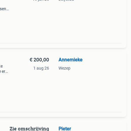
tsen
ners
en
€ 200,00
Annemieke
te
1 aug 26
Wezep
 er
Zie omschrijving
Pieter