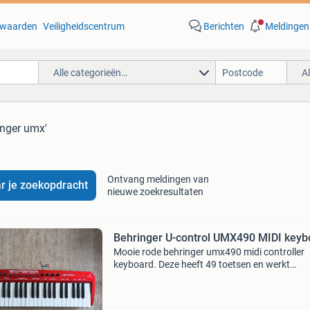
waarden
Veiligheidscentrum
Berichten
Meldingen
Alle categorieën…
A
inger umx'
Ontvang meldingen van
r je zoekopdracht
nieuwe zoekresultaten
Behringer U-control UMX490 MIDI keyb
Mooie rode behringer umx490 midi controller
keyboard. Deze heeft 49 toetsen en werkt
uitstekend. Op een enkel gebruikspoor na (zie 
in perfecte staat.