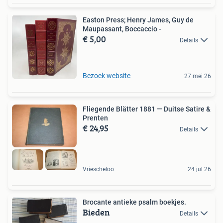
Easton Press; Henry James, Guy de
Maupassant, Boccaccio -
€ 5,00
Details
Bezoek website
27 mei 26
Fliegende Blätter 1881 — Duitse Satire &
Prenten
€ 24,95
Details
Vriescheloo
24 jul 26
Brocante antieke psalm boekjes.
Bieden
Details