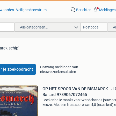
waarden
Veiligheidscentrum
Berichten
Meldingen
Alle categorieën…
A
arck schip'
Ontvang meldingen van
r je zoekopdracht
nieuwe zoekresultaten
OP HET SPOOR VAN DE BISMARCK - J.
Ballard 9789067072465
Boekenbalie maakt van tweedehands jouw ee
keuze. Met een trustscore van 4,8 (excellent) 
dagen retour garantie maken we dat iedere d
waar. Bestel direct op onze website! Titel: op h