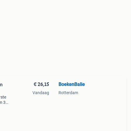
€ 26,15
BoekenBalie
en
Vandaag
Rotterdam
rste
en 30
ag
et