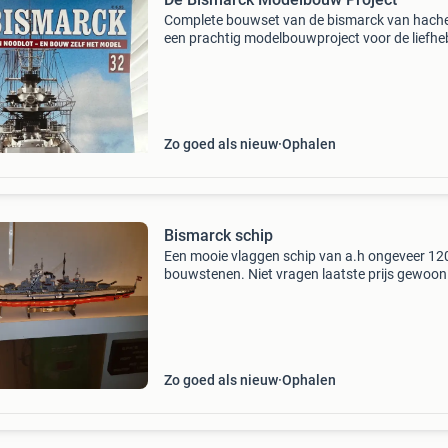
Complete bouwset van de bismarck van hache
een prachtig modelbouwproject voor de liefhe
van historische schepen en modelbouw. Het be
de volledige verzameling om de bismarck te
bouwen, inc
Zo goed als nieuw
Ophalen
Bismarck schip
Een mooie vlaggen schip van a.h ongeveer 12
bouwstenen. Niet vragen laatste prijs gewoon
bieden.
Zo goed als nieuw
Ophalen