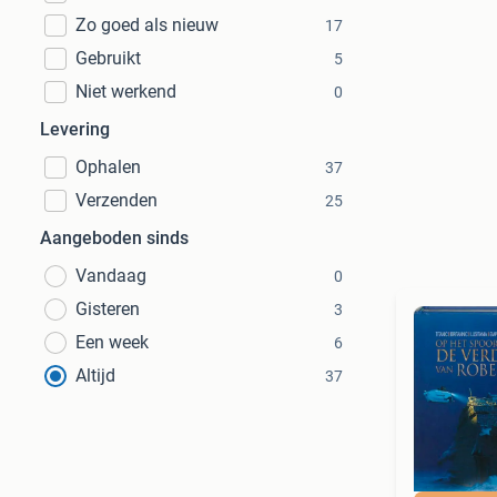
Zo goed als nieuw
17
Gebruikt
5
Niet werkend
0
Levering
Ophalen
37
Verzenden
25
Aangeboden sinds
Vandaag
0
Gisteren
3
Een week
6
Altijd
37