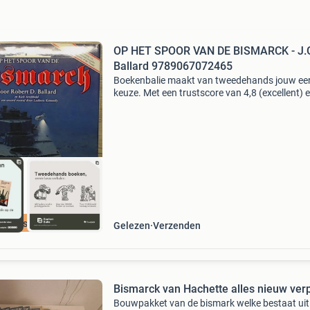
OP HET SPOOR VAN DE BISMARCK - J.
Ballard 9789067072465
Boekenbalie maakt van tweedehands jouw ee
keuze. Met een trustscore van 4,8 (excellent) 
dagen retour garantie maken we dat iedere d
waar. Bestel direct op onze website! Titel: op h
spoor
cherpste prijs
Gelezen
Verzenden
Bismarck van Hachette alles nieuw ve
Bouwpakket van de bismark welke bestaat uit