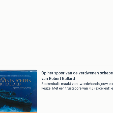
Op het spoor van de verdwenen schep
van Robert Ballard
Boekenbalie maakt van tweedehands jouw ee
keuze. Met een trustscore van 4,8 (excellent) 
dagen retour garantie maken we dat iedere d
waar. Bestel direct op onze website! Titel: op h
spoor