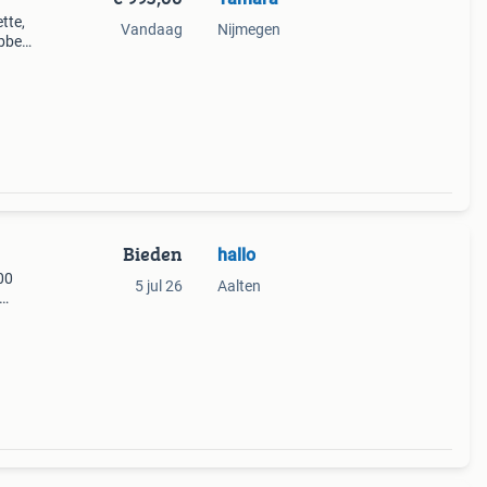
tte,
Vandaag
Nijmegen
bber
treft
Bieden
hallo
00
5 jul 26
Aalten