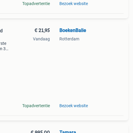
Topadvertentie
Bezoek website
€ 21,95
BoekenBalie
rd
Vandaag
Rotterdam
rste
en 30
ag
et
Topadvertentie
Bezoek website
€ 995,00
Tamara