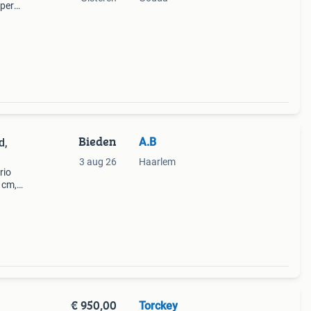
oper
estaat
Bieden
A.B
d,
3 aug 26
Haarlem
rio
 cm,
t
fhebb
€ 950,00
Torckey