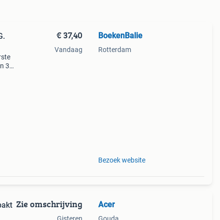
€ 37,40
BoekenBalie
G.
Vandaag
Rotterdam
rste
en 30
ag
et
Bezoek website
Zie omschrijving
Acer
rpakt
Gisteren
Gouda