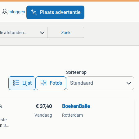
Inloggen
Plaats advertentie
lle afstanden…
Zoek
Sorteer op
Lijst
Foto’s
€ 37,40
BoekenBalie
G.
Vandaag
Rotterdam
rste
en 30
ag
et