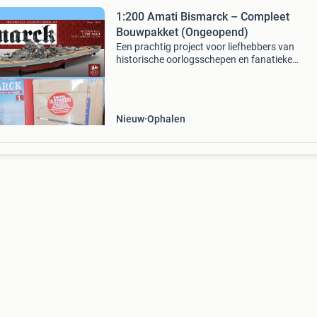
1:200 Amati Bismarck – Compleet
Bouwpakket (Ongeopend)
Een prachtig project voor liefhebbers van
historische oorlogsschepen en fanatieke
modelbouwers. De bismarck was een duits
slagschip dat in 1939 te water werd gelaten en
de tweede wereldoorlog werd
Nieuw
Ophalen