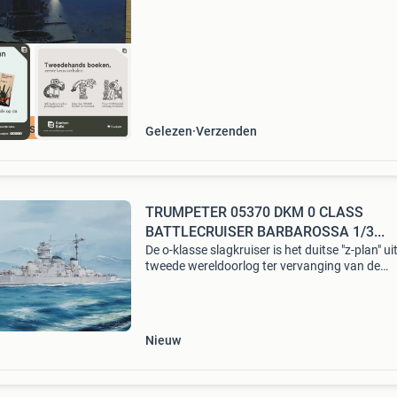
spoor
cherpste prijs
Gelezen
Verzenden
TRUMPETER 05370 DKM 0 CLASS
BATTLECRUISER BARBAROSSA 1/3...
De o-klasse slagkruiser is het duitse "z-plan" ui
tweede wereldoorlog ter vervanging van de
slagkruiser van de deutschland-klasse. Het
hoofdkanon is hetzelfde met de bismarck 38
dubb
Nieuw