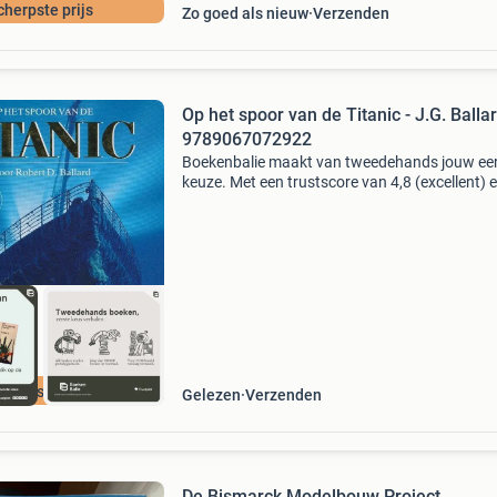
cherpste prijs
Zo goed als nieuw
Verzenden
Op het spoor van de Titanic - J.G. Balla
9789067072922
Boekenbalie maakt van tweedehands jouw ee
keuze. Met een trustscore van 4,8 (excellent) 
dagen retour garantie maken we dat iedere d
waar. Bestel direct op onze website! Titel: op h
spoor
cherpste prijs
Gelezen
Verzenden
De Bismarck Modelbouw Project