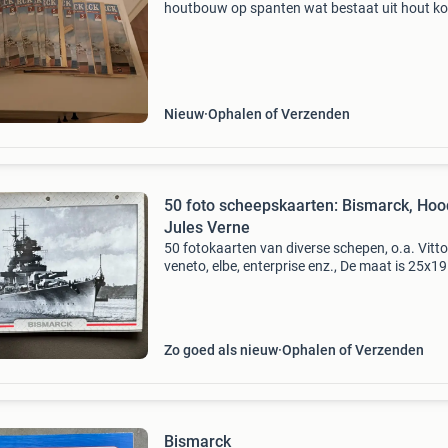
houtbouw op spanten wat bestaat uit hout k
delen en wat andere materialen . Dit pakket b
uit 140 delen welke alle verpakt zitten is de
originelen
Nieuw
Ophalen of Verzenden
50 foto scheepskaarten: Bismarck, Hoo
Jules Verne
50 fotokaarten van diverse schepen, o.a. Vitto
veneto, elbe, enterprise enz., De maat is 25x19
op de achterzijde staat de beschrijving van he
schip, perfect voor maritieme geschiedenislie
Zo goed als nieuw
Ophalen of Verzenden
Bismarck