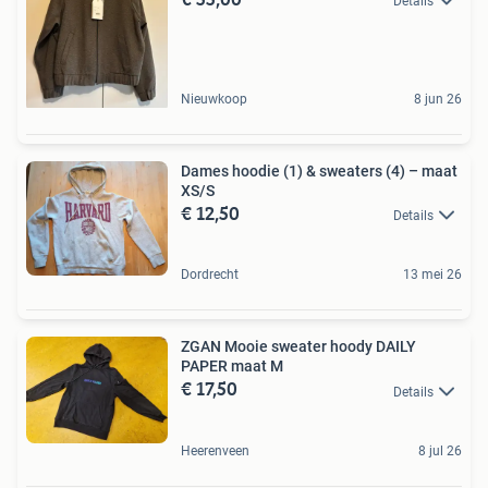
Details
Nieuwkoop
8 jun 26
Dames hoodie (1) & sweaters (4) – maat
XS/S
€ 12,50
Details
Dordrecht
13 mei 26
ZGAN Mooie sweater hoody DAILY
PAPER maat M
€ 17,50
Details
Heerenveen
8 jul 26