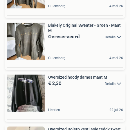
Culemborg
4 mei 26
Blakely Original Sweater - Groen - Maat
M
Gereserveerd
Details
Culemborg
4 mei 26
Oversized hoody dames maat M
€ 2,50
Details
Heerlen
22 jul 26
Oversized Bolero vest jasje teddy zwart