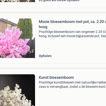
Zo goed als nieuw
Ophalen
Mooie bloesemboom met pot, ca. 2.20
hoog
Prachtige bloesemboom van ongeveer 2.20 
hoog, inclusief een mooie bijpassende pot. De
boom is een echte blikvanger en brengt direct 
in elke tuin of op elk terras of winkel en restau
de
Ophalen
Kunst bloesemboom
Prachtige kunstbloesem met natuurlijke takke
vaas is vervangbaar, zodat u de bloesem kunt
presenteren in een vaas naar eigen smaak. Al
ophalen.