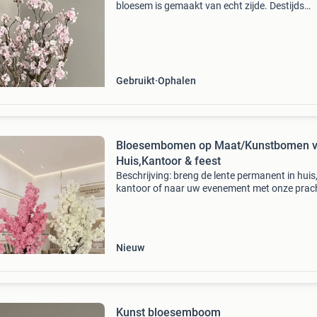
bloesem is gemaakt van echt zijde. Destijds
gekocht bij stylerz24, nieuwprijs was +/- €110
Bloesemboom is zo goed als nieuw, heeft hoog
een jaar in h
Gebruikt
Ophalen
Bloesembomen op Maat/Kunstbomen v
Huis,Kantoor & feest
Beschrijving: breng de lente permanent in huis
kantoor of naar uw evenement met onze prach
handgemaakte luxe bloesembomen! Bent u o
zoek naar een echte eyecatcher die geen
onderhoud nodig he
Nieuw
Kunst bloesemboom