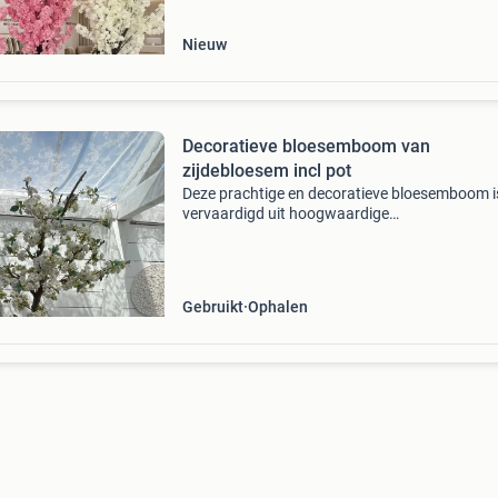
onderhoud nodig he
Nieuw
Decoratieve bloesemboom van
zijdebloesem incl pot
Deze prachtige en decoratieve bloesemboom i
vervaardigd uit hoogwaardige
zijdebloesembloemen, wat zorgt voor een
realistische en duurzame uitstraling. Het geeft
ruimte waar de boom staat een mooie
Gebruikt
Ophalen