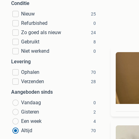
Conditie
Nieuw
25
Refurbished
0
Zo goed als nieuw
24
Gebruikt
8
Niet werkend
0
Levering
Ophalen
70
Verzenden
28
Aangeboden sinds
Vandaag
0
Gisteren
2
Een week
4
Altijd
70