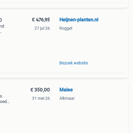
€ 476,95
Heijnen-planten.nl
0
end
27 jul 26
Roggel
Bezoek website
€ 350,00
Malee
en
31 mei 26
Alkmaar
goede
 is