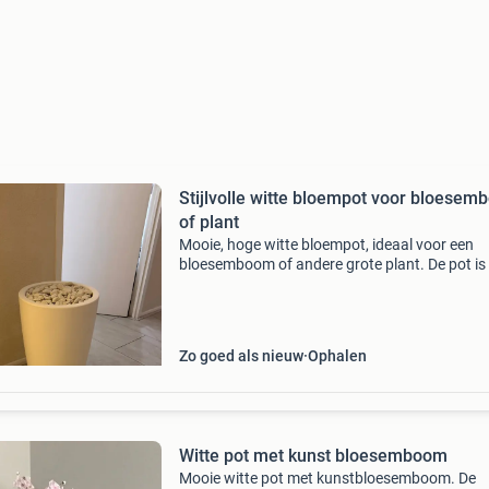
Stijlvolle witte bloempot voor bloese
of plant
Mooie, hoge witte bloempot, ideaal voor een
bloesemboom of andere grote plant. De pot is 
uitstekende staat en geeft een moderne uitstr
aan elke ruimte, zowel binnen als buiten. De po
gevul
Zo goed als nieuw
Ophalen
Witte pot met kunst bloesemboom
Mooie witte pot met kunstbloesemboom. De