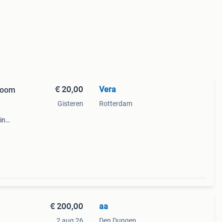
€ 20,00
Vera
mboom
Gisteren
Rotterdam
in
aling
t is
€ 200,00
aa
2 aug 26
Den Dungen