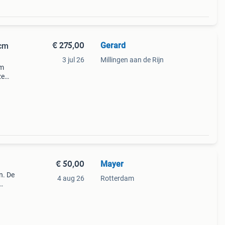
€ 275,00
Gerard
 cm
3 jul 26
Millingen aan de Rijn
Cm
ze
sfeer
rant
€ 50,00
Mayer
n. De
4 aug 26
Rotterdam
leen