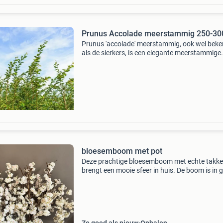
Prunus Accolade meerstammig 250-30
Prunus 'accolade' meerstammig, ook wel bek
als de sierkers, is een elegante meerstammige
bloesemboom met een rijke symboliek. De
geslachtsnaam prunus verwijst naar
steenfruitbomen, terwijl
bloesemboom met pot
Deze prachtige bloesemboom met echte takk
brengt een mooie sfeer in huis. De boom is in 
staat en geschikt voor binnen. De pot is 77 cm
hoog en de totale hoogte van de bloesemboom
170 cm. De