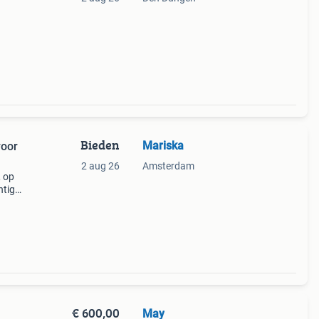
0.
uit
Bieden
Mariska
oor
2 aug 26
Amsterdam
, op
tige,
p
€ 600,00
May