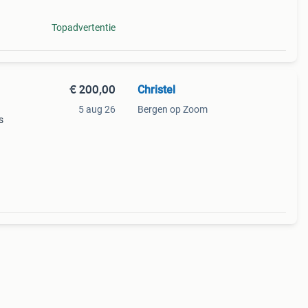
Topadvertentie
€ 200,00
Christel
5 aug 26
Bergen op Zoom
s
 de