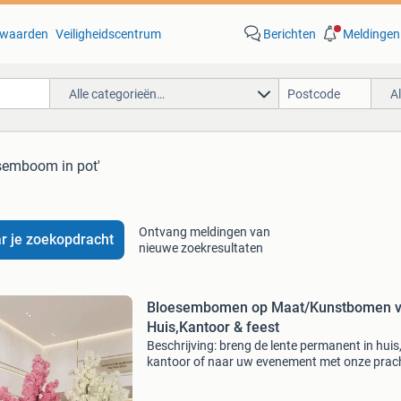
waarden
Veiligheidscentrum
Berichten
Meldingen
Alle categorieën…
A
esemboom in pot'
Ontvang meldingen van
r je zoekopdracht
nieuwe zoekresultaten
Bloesembomen op Maat/Kunstbomen v
Huis,Kantoor & feest
Beschrijving: breng de lente permanent in huis
kantoor of naar uw evenement met onze prach
handgemaakte luxe bloesembomen! Bent u o
zoek naar een echte eyecatcher die geen