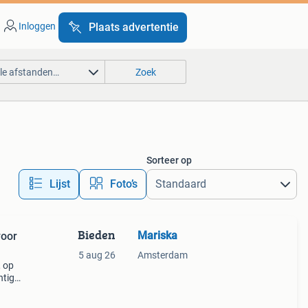
Inloggen
Plaats advertentie
lle afstanden…
Zoek
Sorteer op
Lijst
Foto’s
Bieden
Mariska
oor
5 aug 26
Amsterdam
, op
tige,
p