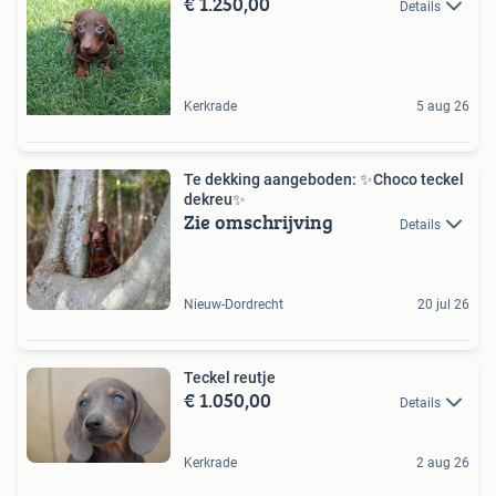
€ 1.250,00
Details
Kerkrade
5 aug 26
Te dekking aangeboden: ️✨️Choco teckel
dekreu️✨️
Zie omschrijving
Details
Nieuw-Dordrecht
20 jul 26
Teckel reutje
€ 1.050,00
Details
Kerkrade
2 aug 26