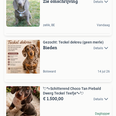
Zie omschrijving
Details
zellik, BE
Vandaag
Gezocht: Teckel dekreu (geen merle)
Bieden
Details
Bolsward
14 jul 26
💘🐾Schitterend Choco Tan Piebald
Dwerg Teckel Teefje🐾💘
€ 1.500,00
Details
Dagtopper