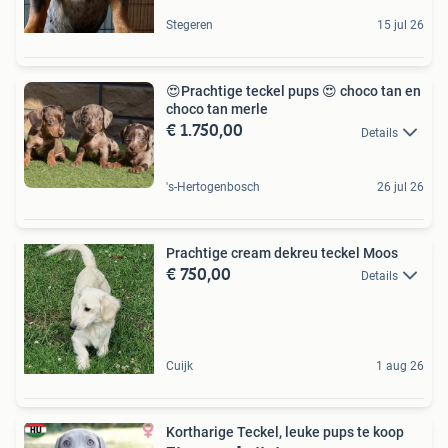
Stegeren
15 jul 26
😍Prachtige teckel pups 😍 choco tan en
choco tan merle
€ 1.750,00
Details
's-Hertogenbosch
26 jul 26
Prachtige cream dekreu teckel Moos
€ 750,00
Details
Cuijk
1 aug 26
Kortharige Teckel, leuke pups te koop