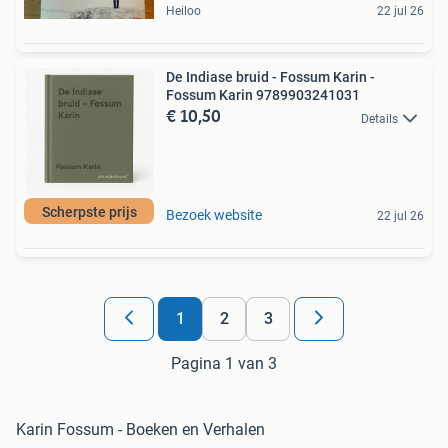
Heiloo
22 jul 26
De Indiase bruid - Fossum Karin -
Fossum Karin 9789903241031
€ 10,50
Details
Scherpste prijs
Bezoek website
22 jul 26
1
2
3
Pagina 1 van 3
Karin Fossum - Boeken en Verhalen